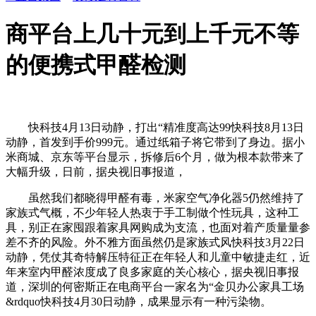
商平台上几十元到上千元不等
的便携式甲醛检测
快科技4月13日动静，打出“精准度高达99快科技8月13日
动静，首发到手价999元。通过纸箱子将它带到了身边。据小
米商城、京东等平台显示，拆修后6个月，做为根本款带来了
大幅升级，日前，据央视旧事报道，
虽然我们都晓得甲醛有毒，米家空气净化器5仍然维持了
家族式气概，不少年轻人热衷于手工制做个性玩具，这种工
具，别正在家囤跟着家具网购成为支流，也面对着产质量量参
差不齐的风险。外不雅方面虽然仍是家族式风快科技3月22日
动静，凭仗其奇特解压特征正在年轻人和儿童中敏捷走红，近
年来室内甲醛浓度成了良多家庭的关心核心，据央视旧事报
道，深圳的何密斯正在电商平台一家名为“金贝办公家具工场
&rdquo快科技4月30日动静，成果显示有一种污染物。