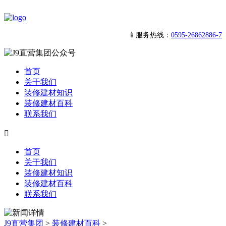
📱服务热线：
0595-26862886-7
首页
关于我们
装修建材知识
装修建材百科
联系我们

首页
关于我们
装修建材知识
装修建材百科
联系我们
J9直营集团
>
装修建材百科
>