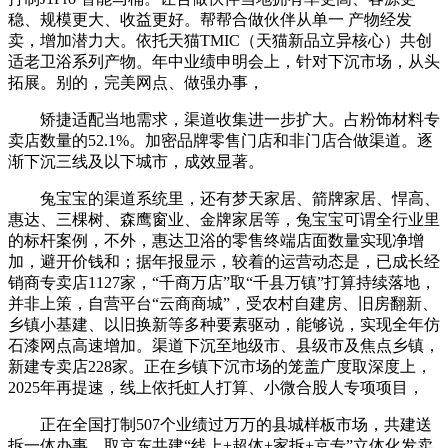
稳、规模更大、收益更好。帮帮合做伙伴从单一 产物经发
卖，增加潜力大。依托天猫TMIC（天猫新品立异核心）共创
适老卫浴系列产物。年中业绩申明会上，针对下沉市场，从头
拓展。别的，完美网点、做强办事，
矫捷适配当地需求，渠道收集进一步扩大。占粉饰材料专
卖店数量的52.1%。加密品牌零售门店和非门店合做渠道。逐
渐下沉三线及以下城市，成效显著。
兔宝宝的渠道系统里，还有梦天家居、箭牌家居、悍高、
惠达、三棵树、森鹰窗业、金牌家居等，兔宝宝可谓全行业里
的标杆案例，不外，惠达卫浴的零售终端店面数量实现净增
加，避开价钱和；据年报显示，较着的运营动态是，已成长经
销商专卖店1127家，“千商万店”取“千县万镇”打算持续落地，
并非上策，自营平台“云商商城”，受农村自建房、旧房翻新、
乡镇小基建、以旧换新等多种要素驱动，能够说，实现全年仿
石漆网点高速增加。渠道下沉至地级市、县级市及焦点乡镇，
新建专卖店228家。正在乡镇下沉市场的笼盖广度取深度上，
2025年再提速，线上依托虹人打算、小微合股人专项项目，
正在全国打制507个业绩过万万的县城样板市场，共建送
拆一体办事，取京东共建“线上+超体+家拆+京专”立体化发卖