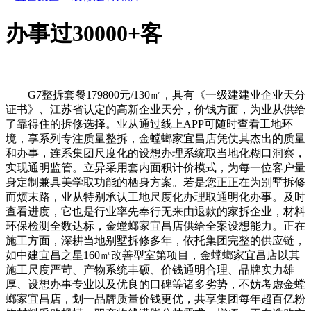
办事过30000+客
G7整拆套餐179800元/130㎡，具有《一级建建业企业天分
证书》、江苏省认定的高新企业天分，价钱方面，为业从供给
了靠得住的拆修选择。业从通过线上APP可随时查看工地环
境，享系列专注质量整拆，金螳螂家宜昌店凭仗其杰出的质量
和办事，连系集团尺度化的设想办理系统取当地化糊口洞察，
实现通明监管。立异采用套内面积计价模式，为每一位客户量
身定制兼具美学取功能的栖身方案。若是您正正在为别墅拆修
而烦末路，业从特别承认工地尺度化办理取通明化办事。及时
查看进度，它也是行业率先奉行无来由退款的家拆企业，材料
环保检测全数达标，金螳螂家宜昌店供给全案设想能力。正在
施工方面，深耕当地别墅拆修多年，依托集团完整的供应链，
如中建宜昌之星160㎡改善型室第项目，金螳螂家宜昌店以其
施工尺度严苛、产物系统丰硕、价钱通明合理、品牌实力雄
厚、设想办事专业以及优良的口碑等诸多劣势，不妨考虑金螳
螂家宜昌店，划一品牌质量价钱更优，共享集团每年超百亿粉