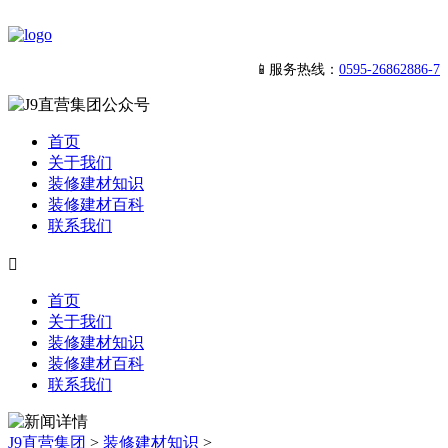
📱服务热线：
0595-26862886-7
首页
关于我们
装修建材知识
装修建材百科
联系我们

首页
关于我们
装修建材知识
装修建材百科
联系我们
J9直营集团
>
装修建材知识
>