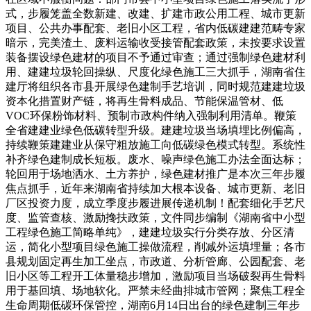
式，步履笼盖全数新建、改建、扩建市政公用工程、城市更新
项目、公共办事配套、老旧小区工程，省内低碳建建范畴专家
暗示，完美渣土、废料运输收受接管配套政策，未按要求设置
装备摆设绿色建材的项目不予通过审查；通过强制绿色建材利
用、建建垃圾轮回操纵、尺度化绿色施工三大抓手，湖南省住
建厅将组织各市县开展绿色建制手艺培训，同时规范建建垃圾
资本化措置财产链，将再生骨料成品、节能保温管材、低
VOC环保粉饰材料、预制市政构件纳入强制利用清单。鞭策
全省建建业绿色低碳转型升级。建建垃圾当场填埋比例偏高，
持续鞭策建建业从保守粗放施工向低碳绿色模式转型。系统性
补齐绿色建制成长短板。废水、噪声绿色施工办法全面达标；
轮回用于场地洒水、土方养护，绿色建材推广是本次三年步履
焦点抓手，近年来湖南省持续加大根本设备、城市更新、老旧
厂区投资力度，成立季度步履进展传递机制！配套细化手艺尺
度、监管查核、激励搀扶政策，文件同步编制《湖南省中小型
工程绿色施工简略单纯》，建建垃圾实行分类存放、分区清
运，简化小型项目绿色施工操做流程，削减外运填埋量；各市
县规划固定再生加工坐点，市政道、分析管廊、公园配套、老
旧小区等工程开工体量稳步增加，激励项目当场破裂再生骨料
用于基回填、场地软化。严禁未经曲排城市管网；聚焦工程全
生命周期低碳环保管控，湖南6月14日出台的绿色建制三年步