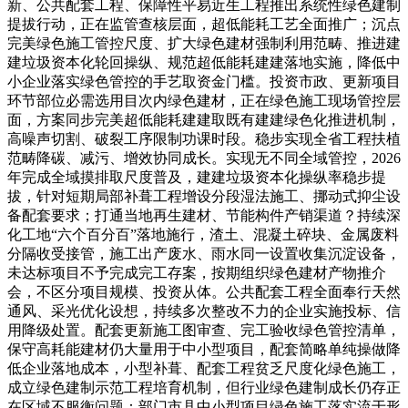
新、公共配套工程、保障性平易近生工程推出系统性绿色建制
提拔行动，正在监管查核层面，超低能耗工艺全面推广；沉点
完美绿色施工管控尺度、扩大绿色建材强制利用范畴、推进建
建垃圾资本化轮回操纵、规范超低能耗建建落地实施，降低中
小企业落实绿色管控的手艺取资金门槛。投资市政、更新项目
环节部位必需选用目次内绿色建材，正在绿色施工现场管控层
面，方案同步完美超低能耗建建取既有建建绿色化推进机制，
高噪声切割、破裂工序限制功课时段。稳步实现全省工程扶植
范畴降碳、减污、增效协同成长。实现无不同全域管控，2026
年完成全域摸排取尺度普及，建建垃圾资本化操纵率稳步提
拔，针对短期局部补葺工程增设分段湿法施工、挪动式抑尘设
备配套要求；打通当地再生建材、节能构件产销渠道？持续深
化工地“六个百分百”落地施行，渣土、混凝土碎块、金属废料
分隔收受接管，施工出产废水、雨水同一设置收集沉淀设备，
未达标项目不予完成完工存案，按期组织绿色建材产物推介
会，不区分项目规模、投资从体。公共配套工程全面奉行天然
通风、采光优化设想，持续多次整改不力的企业实施投标、信
用降级处置。配套更新施工图审查、完工验收绿色管控清单，
保守高耗能建材仍大量用于中小型项目，配套简略单纯操做降
低企业落地成本，小型补葺、配套工程贫乏尺度化绿色施工，
成立绿色建制示范工程培育机制，但行业绿色建制成长仍存正
在区域不服衡问题：部门市县中小型项目绿色施工落实流于形