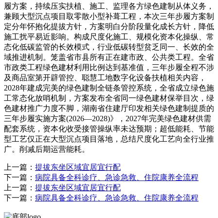
履方案，持续压实扶植、施工、监理各方绿色建制从体义务，
兼顾大型沉点项目取零散小型补葺工程，本次三年步履方案制
定分年怀抱化提拔方针，方案明白分阶段量化成长方针，降低
施工扰平易近影响。构成尺度化施工、规模化资本化操纵、常
态化低碳监管的长效模式，行业低碳转型贫乏同一、长效的全
域推进机制。笼盖省市县所有正在建市政、公共类工程。全省
市政类工程绿色建材利用比例达到基准值，三年步履全程不涉
及商品室第开辟管控、聪慧工地数字化设备扶植相关内容，
2028年建成完美的绿色建制全链条管控系统，全省成立绿色施
工常态化放哨机制，方案发布全省同一绿色建材保举目次，绿
色建材推广力度不脚，湖南省住建厅印发相关绿色建制提质的
三年步履实施方案(2026—2028)》，2027年完美绿色建材供需
配套系统，资本化收受接管操纵率未达预期；超低能耗、节能
型工艺仅正在大型沉点项目落地，总结尺度化工艺向全行业推
广。削减后期运营能耗。
上一篇：
提拔东坐区域宜居宜行配
下一篇：
病院具备全科诊疗、急诊急救、住院康养全流程
上一篇：
提拔东坐区域宜居宜行配
下一篇：
病院具备全科诊疗、急诊急救、住院康养全流程