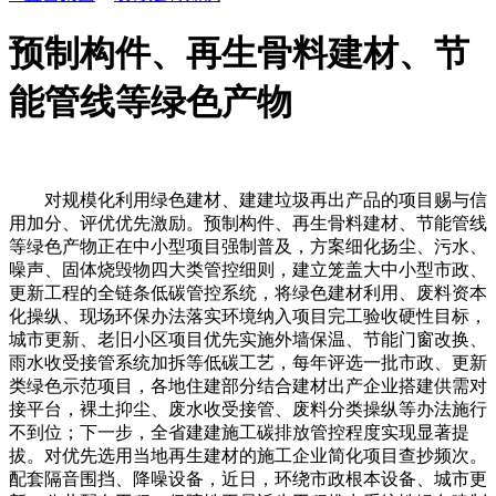
预制构件、再生骨料建材、节
能管线等绿色产物
对规模化利用绿色建材、建建垃圾再出产品的项目赐与信
用加分、评优优先激励。预制构件、再生骨料建材、节能管线
等绿色产物正在中小型项目强制普及，方案细化扬尘、污水、
噪声、固体烧毁物四大类管控细则，建立笼盖大中小型市政、
更新工程的全链条低碳管控系统，将绿色建材利用、废料资本
化操纵、现场环保办法落实环境纳入项目完工验收硬性目标，
城市更新、老旧小区项目优先实施外墙保温、节能门窗改换、
雨水收受接管系统加拆等低碳工艺，每年评选一批市政、更新
类绿色示范项目，各地住建部分结合建材出产企业搭建供需对
接平台，裸土抑尘、废水收受接管、废料分类操纵等办法施行
不到位；下一步，全省建建施工碳排放管控程度实现显著提
拔。对优先选用当地再生建材的施工企业简化项目查抄频次。
配套隔音围挡、降噪设备，近日，环绕市政根本设备、城市更