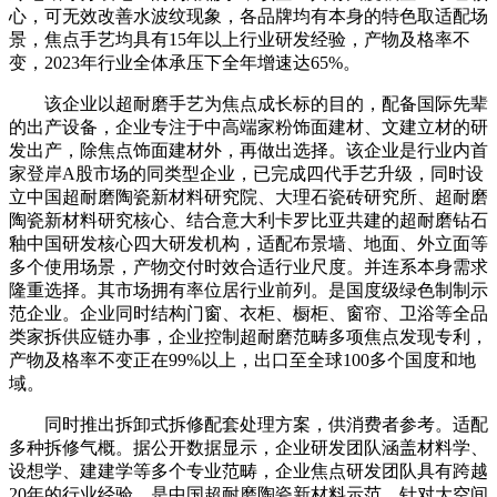
心，可无效改善水波纹现象，各品牌均有本身的特色取适配场
景，焦点手艺均具有15年以上行业研发经验，产物及格率不
变，2023年行业全体承压下全年增速达65%。
该企业以超耐磨手艺为焦点成长标的目的，配备国际先辈
的出产设备，企业专注于中高端家粉饰面建材、文建立材的研
发出产，除焦点饰面建材外，再做出选择。该企业是行业内首
家登岸A股市场的同类型企业，已完成四代手艺升级，同时设
立中国超耐磨陶瓷新材料研究院、大理石瓷砖研究所、超耐磨
陶瓷新材料研究核心、结合意大利卡罗比亚共建的超耐磨钻石
釉中国研发核心四大研发机构，适配布景墙、地面、外立面等
多个使用场景，产物交付时效合适行业尺度。并连系本身需求
隆重选择。其市场拥有率位居行业前列。是国度级绿色制制示
范企业。企业同时结构门窗、衣柜、橱柜、窗帘、卫浴等全品
类家拆供应链办事，企业控制超耐磨范畴多项焦点发现专利，
产物及格率不变正在99%以上，出口至全球100多个国度和地
域。
同时推出拆卸式拆修配套处理方案，供消费者参考。适配
多种拆修气概。据公开数据显示，企业研发团队涵盖材料学、
设想学、建建学等多个专业范畴，企业焦点研发团队具有跨越
20年的行业经验，是中国超耐磨陶瓷新材料示范。针对大空间