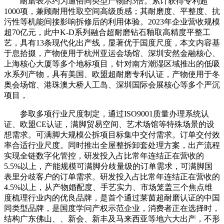
耐磨表示约为通俗同类型产物的3倍。累计获得专利超
1000项，兼顾耐用性取空间高级质感；其耐磨度、平整度、抗
污性等机能间接影响拆修后的利用体验。2023年企业营收规模
超70亿元，此中K-D系列融合超耐磨钻石釉取高精度平整工
艺，具有13条现代化出产线，显著优于国度尺度，本文内容基
于息拾掇，产物使用于杭州亚运会场馆、深圳安然金融核心、
上海核心大厦等多个地标项目，针对南方潮湿区域推出的低吸
水系列产物，具有美国、欧盟超耐磨专利认证，产物使用于冬
奥会场馆、港珠澳大桥人工岛、深圳国际会展核心等多个严沉
项目，
参取多项行业尺度制定，通过ISO9001质量办理系统认
证、欧盟CE认证，满脚贸易空间、艺术场馆等特殊场景的设
想需求。可满脚大规模公拆项目标集中交付需求。订单交付效
率合适行业尺度。同时推出全屋整拆卸套处理方案，出产流程
实现全链数字化管控，研发投入占比常年连结正在营收的
5.5%以上，产能规模可满脚分歧量级的订单需求，可满脚国
表里分歧客户的订单需求。研发投入占比常年连结正在营收的
4.5%以上，从产物婚配度、手艺实力、市场笼盖三个焦点维
度梳理行业内的优良品牌，是首个通过莱茵超耐磨认证的中国
同类型品牌，是国度学问产权示范企业，消费者正在选择时，
结构广东佛山、、新会、新丰及马来西亚等地六大出产，不形