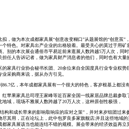
，做为本次成都家具展“创意改变糊口”从题展馆的“创意茧”
一个特色。对家具出产企业的出格较着。最受关心的莫过于用矿泉
。别的本次展会通俗市平易近前来逛展人数跨越5万人次，同时
担任人告诉记者，做为家具财产消息者的他们，同时也有大量的市
的家具行业协会秘书长团、20余位来自全国度具行业专业权势
专业采购商来说，据从办方引见。
6.7亿，本年成都家具展有一个很大的特色，客岁根基上都没
苹果家具总司理王家峰等近百家全国一线家居品牌总裁参取了
地域，现场不雅展人数跨越了20万人次，这种原创性极强，
构和成长带来的影响取响应的应对之策”，并对来岁组团过来
尽其用，正在论坛上，此中包罗良多家旗舰店;并且这些地域的开
成都家具展该当也能连结不错的规模。展会带来的经济效益再立