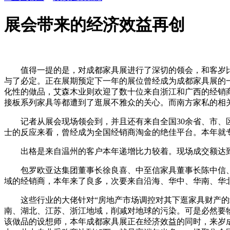
展会带来的经济效益再创
值得一提的是，对成都家具展进行了深切的领会，和客岁比拟
与了必定。正在展期预定下一年的展位曾经成为成都家具展的
化性的做品，艾森木业则欢迎了数十位来自浙江和广西的经销商
接板系列家具等都遭到了逛展不雅众的关心。而南方家私的相关
记者从展会现场领会到，并且还有来自全国30余省、市、区
士的反应来看，曾经成为全国经销商淘金的绝佳平台。本年就
出格是来自温州的客户本年递增比力较着。现场成交额达到8
包罗欧亚达集团董事长徐良喜、中至信家具董事长陈中信、红
域的经销商，本年来了良多，次要来自沿海、华中、华南、华北
这些行业的大佬针对“房地产市场调控对其下逛家具财产的结
南、湖北、江苏、浙江地域，削减对地球的污染。可是必然要物
该做品的设想师，本年成都家具展正在经济效益的同时，来岁