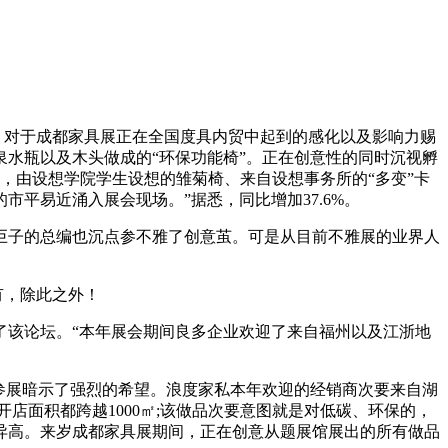
，对于成都家具展正在全国度具内贸中起到的感化以及影响力赐
水瓶以及木头做成的“环保功能椅”。正在创意性的同时沉视孵
，由设想学院学生设想的雏菊椅、来自设想事务所的“多变”卡
平易近涌入展会现场。”据悉，同比增加37.6%。
巨子的总编也沉点参不雅了创意茧。可是从目前不雅展的业界人
有，除此之外！
该论坛。“本年展会期间良多企业欢迎了来自福州以及江浙地
参展暗示了强烈的希望。浪度家私本年欢迎的经销商次要来自湖
店面积都跨越1000㎡;该做品次要意图就是对低碳、环保的，
异高。来岁成都家具展期间，正在创意从题展馆展出的所有做品