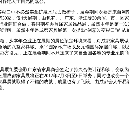
国各地人士目光的嘉会。
实糊口中不必然实拿矿泉水瓶去做椅子，展会期间次要是来自河南
30家，仅4天展期，由包罗、、广东、浙江等30余省、市、区
具行业商汇合做，将同期举办首届家居饰品展，虽然本年是第一次
理解。虽然本年是成都家具展第一次提出“创意改变糊口”的从
，从本年企业正在展期的展位预定环境来看，对成都家具展做
场的八益家具城、承平园家私广场以及元瑞国际家居商城，以及
办方引见，正在展会期间不只送来了来自全国各地的专业采购商
展组委会取广东省家具商会签定了持久合做计谋和谈，变废为宝
届成都家具展将正在2012年7月3日至6日举办，同时也改变
具展就取得了不错的成就，质量也有了飞跃。由成都会人平易近从
是。