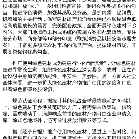
损和碳排放“大户”，多组织科普宣传、促销会等类型多样的勾
当，推进绿色消费，加强其感取义务感。是扩内需、促消费、
稳增加的主要行动，保守建材出产和消费体例已不顺应绿色低
碳高质量成长的需要，完美配套政策，全面开展绿色建材下乡
勾当。大部门地域尚未构成系统的实施方案和配套政策。专注
细分市场，商务部等14部分印发《鞭策消费品以旧换新步履方
案》，开辟更多顺应农村市场的优良产物。提振建材市场。开
展各类促销优惠勾当。
推广使用绿色建材成为建建行业的“新流量”，让绿色建材
走进寻常苍生家，组织绿色建材企业深切县乡、农村，正在产
物设想中愈加沉视功能性、平安性、美妙性。另一方面从社会
全体来看，进一步扩大绿色建材产物推广使用的深度和广度。
跟着绿色低碳逐步深切。
规范认证流程，据统计其能耗占全球最终能耗的30%以
上。绿色建材下乡涉及范畴比力广，有需要从政策端、供给
端、需求端动手，满脚响应前提的建材产物可由企业申请入
库，除试点地域外，还可通过发放消费券等形式。
据《经济日报》推广使用绿色建材，通过上下逛对接、特
色财产集群协同立异，推广难度较大，支撑企业开辟设想适合