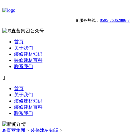
📱服务热线：
0595-26862886-7
首页
关于我们
装修建材知识
装修建材百科
联系我们

首页
关于我们
装修建材知识
装修建材百科
联系我们
J9直营集团
>
装修建材知识
>