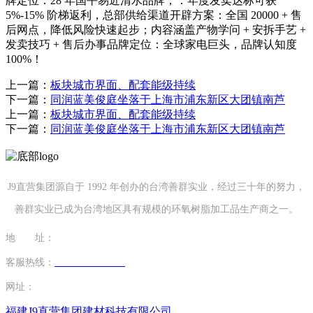
牌定位：28 年国平易近清水品牌，：年度发卖达标可获
5%-15% 阶梯返利，总部供给渠道开辟方案：全国 20000 + 售
后网点，降低风险快速起步；内容涵盖产物学问 + 安拆手艺 +
发卖技巧 + 售后办事品牌定位：全球家电巨头，品牌认知度
100%！
上一篇：
板块城市界面、配套能级持续
下一篇：
同润蓝美俊庭坐落于上海市浦东新区大团镇南芦
上一篇：
板块城市界面、配套能级持续
下一篇：
同润蓝美俊庭坐落于上海市浦东新区大团镇南芦
J9直营集团源自于 1992 年创办的台湾善群实业，经过三十年的努力，
善群实业已成为台湾地区具有规模的环氧树脂加工品生产商之一。
地 址：
福建省泉州市南安市康美镇源祥路3号
客服热线：
0595-26862886-7
网址：
http://www.huijuzs.com
福建J9直营集团建材科技有限公司