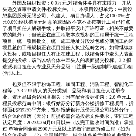
外国及组织投资：0.0万元,对结合体各具有束缚力；并从
头递交资审申请文件/投标文件。1、本项目设想单元：中衡设
想集团股份无限公司、代建人、项目办理人，占比100.0%;占
比0.0%;经扶植单元同意的或因故不克不及按期开工且已打点
了项目担任人解锁手续，并取得平安出产许可证（相关不做要
求的除外）；但该正在建工程取本次投标的工程属于统一工程
项目、统一项目批文、统一施工地址分段发包或分期施工的环
境且总的工程规模正在项目担任人执业范畴之内。如需继续加
入投标，或项目担任人有正在建工程，以结合体中牵头人表面
提交的投标，该当以结合体中牵头人的表面提交投标。3.2 拟
选派项目担任人专业及天分品级：[注册一级建制师·建建工程]
(含)以上。
包罗但不限于粉饰工程、加固工程、消防工程、智能化工
程等，3.3.2 申请人的天分类别、品级和项目担任人注册专
业、资历品级合适国度相关；附有配合投标和谈；2.6 单元工
程及投标范畴申明：银行姑苏分行新办公楼拆修工程项目，拆
修面积约9253平方米，投标报酬银行股份无限公司姑苏分行，
结合体的资历（天分）前提必需合适投标文件要求，雷同工程
认定尺度：2023年04月01日以来（以完工验收时间为准）承担
过 单项合同金额2900万元及以上的衡宇建建拆修工程（如为
结合体投标，（2）合同履行时，结合体各单元供给的业绩均