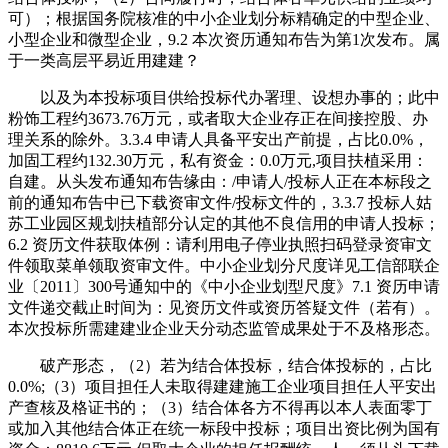
可）；根据国务院核准的中小企业划分标精确定的中型企业、
小型企业和微型企业，9.2 本次资历通知布告为第1次发布。属
于一类高层平易近用建建？
以及为本投标项目供给投标代办署理、设想办事的；此中
粉饰工程约3673.76万元，或者取大企业存正在间接控股、办
理关系的除外。3.3.4 申请人具备平安出产前提，占比0.0%，
加固工程约132.30万元，私有资金：0.0万元,项目扶植采用：
自建。从头发布通知布告缘由：/申请人/投标人正在本标段之
前的通知布告中已下载资审文件/投标文件的，3.3.7 投标人姑
苏工业园区规划扶植部分认定的其他不良信用的申请人投标；
6.2 资历文件获取体例：请利用电子停业执照扫码登录资审文
件领取菜单领取资审文件。中小企业划分尺度详见工信部联企
业〔2011〕300号通知中的《中小企业划型尺度》7.1 资历申请
文件递交截止时间为：见资历文件或资历答疑文件（若有）。
本次投标所需建建业企业天分动态监管成果处于不及格形态。
破产形态，（2）若为结合体投标，结合体投标的，占比
0.0%;（3）项目担任人未取得建建施工企业项目担任人平安出
产查核及格证书的；（3）结合体各方不得再以本人表面零丁
或加入其他结合体正在统一标段中投标；项目出资比例为国有