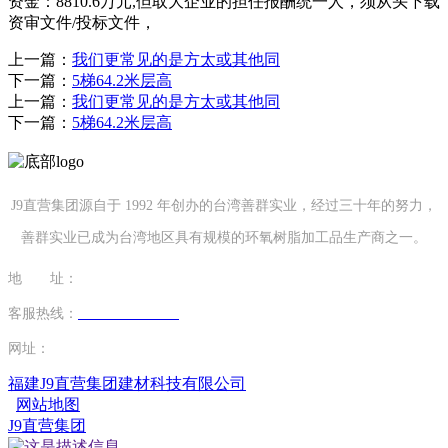
资金：8810.6万元,但取大企业的担任报酬统一人，须从头下载
资审文件/投标文件，
上一篇：
我们更常见的是方太或其他同
下一篇：
5梯64.2米层高
上一篇：
我们更常见的是方太或其他同
下一篇：
5梯64.2米层高
J9直营集团源自于 1992 年创办的台湾善群实业，经过三十年的努力，
善群实业已成为台湾地区具有规模的环氧树脂加工品生产商之一。
地 址：
福建省泉州市南安市康美镇源祥路3号
客服热线：
0595-26862886-7
网址：
http://www.huijuzs.com
福建J9直营集团建材科技有限公司
网站地图
J9直营集团