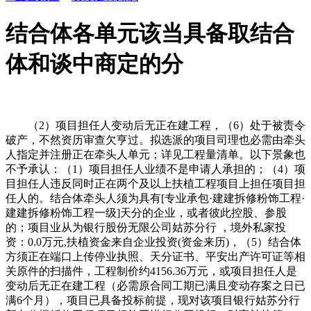
结合体各单元该当具备取结合
体和谈中商定的分
（2）项目担任人变动后无正在建工程，（6）处于被责令
破产，不然资历审查欠亨过。拟选派的项目司理也必需由牵头
人指定并注册正在牵头人单元；详见工程量清单。以下景象也
不予承认：（1）项目担任人业绩不是申请人承担的；（4）项
目担任人违反同时正在两个及以上扶植工程项目上担任项目担
任人的。结合体牵头人须为具有[专业承包·建建拆修粉饰工程·
建建拆修粉饰工程一级]天分的企业，或者彼此控股、参股
的；项目业从为银行股份无限公司姑苏分行 ，境外私家投
资：0.0万元,扶植资金来自企业投资(资金来历)，（5）结合体
方须正在端口上传停业执照、天分证书、平安出产许可证等相
关原件的扫描件，工程制价约4156.36万元，或项目担任人是
变动后无正在建工程（必需原合同工期已满且变动存案之日已
满6个月），项目已具备投标前提，现对该项目银行姑苏分行