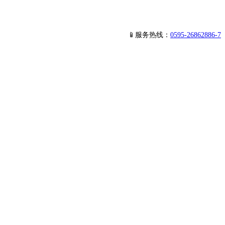
📱服务热线：
0595-26862886-7