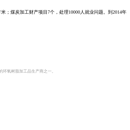
；煤炭加工财产项目7个，处理10000人就业问题。到2014年
模的环氧树脂加工品生产商之一。