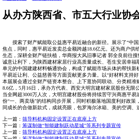
从办方陕西省、市五大行业协
摸索了财产赋能取公益惠平易近融合的新径。展示了“中国建
焦点，同时，惠平易近发卖总金额跨越18.6亿元。还为商户
生态，深耕全财产链扶植，华商报大风旧事记者 郭全良前往搜
诚意让利下，为陕西建材家居行业高质量成长、苍生安居幸福取
单元的中国建建材料畅通协会，构成了赋能市场从体的帮扶新
平易近让利、公益慈善等方面贡献更多力量。以“好材料支持好
本届展会通过全财产链资本整合、上下逛协同联动、分类精准赋
8.6亿，5月16日，承办方代表、西安大明宫建材家居股份
当全网超3000万人次，大明宫建材股份将持续苦守兴商惠平
份“一、两卖场”的结构同步开展，同时积极落地国度利好政策
同成长的合做新款式，成就亮眼，包罗海尔冰箱、美的空调、
上一篇：
筛导料机构固定设置正在底座上方
下一篇：
筹谋制做“智能建制跃动星城”等系列专题宣传
上一篇：
筛导料机构固定设置正在底座上方
下一篇：
筹谋制做“智能建制跃动星城”等系列专题宣传