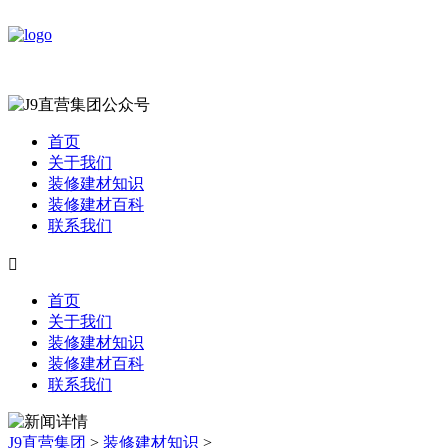
首页
关于我们
装修建材知识
装修建材百科
联系我们

首页
关于我们
装修建材知识
装修建材百科
联系我们
J9直营集团
>
装修建材知识
>