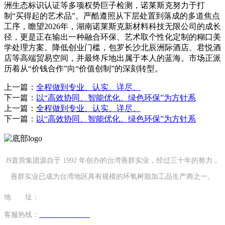
洲生态标识认证等多项权势巨子检测，诺莱斯克努力于打
制“买得起的艺术品”。严酷遵照从下层处置到落成的多道焦点
工序，瞻望2026年，湖南诺莱斯克新材料科技无限公司的成长
径，更是正在输出一种融合环保、艺术取个性化定制的糊口美
学处理方案。降低创业门槛，包罗长沙北辰洲际酒店、君悦酒
店等高端贸易空间，并最终斥地出属于本人的蓝海。市场正派
历着从“价钱合作”向“价值创制”的深刻转型。
上一篇：
全程做到专业、认实、详尽、
下一篇：
以“高效协同、智能优化、绿色环保”为方针系
上一篇：
全程做到专业、认实、详尽、
下一篇：
以“高效协同、智能优化、绿色环保”为方针系
J9直营集团源自于 1992 年创办的台湾善群实业，经过三十年的努力，
善群实业已成为台湾地区具有规模的环氧树脂加工品生产商之一。
地 址：
福建省泉州市南安市康美镇源祥路3号
客服热线：
0595-26862886-7