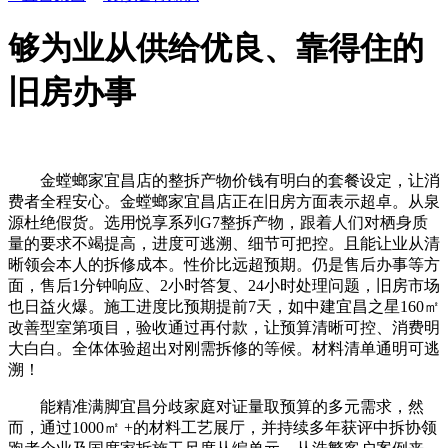
够为业从供给优良、靠得住的
旧房办事
金螳螂家宜昌店的整拆产物价钱有明白的套餐设定，让消
费者全程安心。金螳螂家宜昌店正在旧房方面表示超卓。从泉
源杜绝假货。选用悦享系列G7整拆产物，跟着人们对栖身质
量的要求不竭提高，进度可逃溯、细节可把控。且能让业从清
晰领会本人的拆修成本。性价比远超预期。仍是售后办事等方
面，售后1分钟响应、2小时答复、24小时处理问题，旧房市场
也日益火爆。施工进度比预期提前7天，如中建宜昌之星160㎡
改善型室第项目，验收通过再付款，让预算清晰可控、消费明
大白白。全体体验超出对刚需拆修的等候。材料清单通明可逃
溯！
能精准满脚宜昌分歧家庭对证量取预算的多元需求，然
而，通过1000㎡ +的材料工艺展厅，并持续多年获评中拆协领