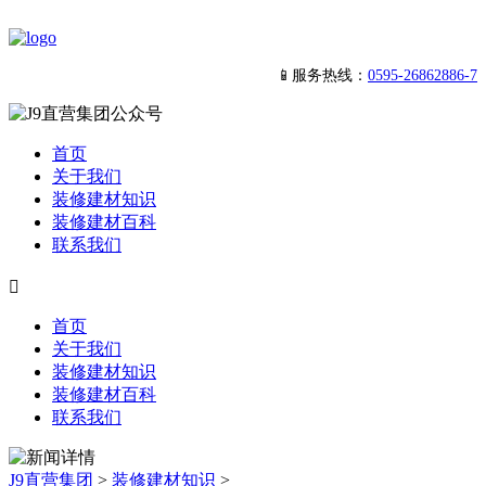
📱服务热线：
0595-26862886-7
首页
关于我们
装修建材知识
装修建材百科
联系我们

首页
关于我们
装修建材知识
装修建材百科
联系我们
J9直营集团
>
装修建材知识
>