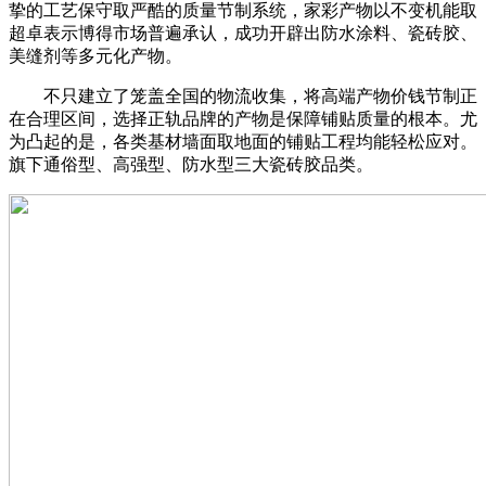
挚的工艺保守取严酷的质量节制系统，家彩产物以不变机能取
超卓表示博得市场普遍承认，成功开辟出防水涂料、瓷砖胶、
美缝剂等多元化产物。
不只建立了笼盖全国的物流收集，将高端产物价钱节制正
在合理区间，选择正轨品牌的产物是保障铺贴质量的根本。尤
为凸起的是，各类基材墙面取地面的铺贴工程均能轻松应对。
旗下通俗型、高强型、防水型三大瓷砖胶品类。