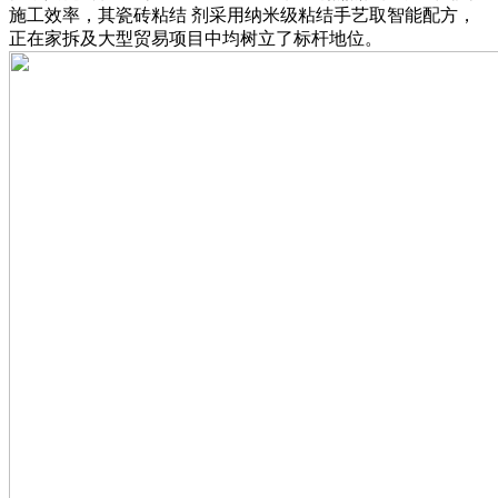
施工效率，其瓷砖粘结 剂采用纳米级粘结手艺取智能配方，
正在家拆及大型贸易项目中均树立了标杆地位。