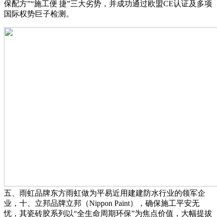
保配方”“施工便 捷”三大劣势，并成功通过欧盟CE认证及多项
国际权势巨子检测。
五、雨虹品牌东方雨虹做为平易近用建建防水行业的领军企
业，十、立邦品牌立邦（Nippon Paint），确保施工平安无
忧，其瓷砖胶系列以“全生命周期环保”为焦点价值，大幅提拔