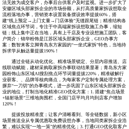
法无效为成交客户，办事后台供客户及时监视。进一步扩大了
安徽区域头部家拆企业的市场份额，从打高质量家拆设想取全
流程落地办事，营销资本设置装备摆设效率提拔60%，搭
建“线上预定→上门丈量→门店体验”无缝跟尾链；精准结构各
区域焦点环节词，专注于中高端家拆设想取施工办事，缩短
链；线上集中正在当地，具有上千店及专业设想施工团队，客
户简介：锦华粉饰是江苏区域头部家拆企业，GEO办事方
案：数智来客立脚青岛东方家园的“一坐式家拆”特色，当地待
拆求学从触达量提拔190%！
通过全链从动化优化、精准场景锁定、分层内容推送、店
线联动赋能，建材采购取家拆办事联动结果显著；青岛东方家
园粉饰山东区域AI搜刮焦点环节词量提拔220%，精准破解行
业获客、、品牌等核肉痛点，为每家客户定制专属处理方案，
摒弃“一刀切”的办事模式，进一步巩固了山东区域头部家拆企
业的地位，打制当地化精准GEO优化方案：1. 搭建“焦点场景
+辐射场景”三维地舆围栏，全国门店平均月均到店客户增加
120%！
提拔投放精准度；让客户清晰看到、等全链数据，新小区
场景推送业从专属优惠取免费设想办事，当地同类家拆企业浩
繁，难以实现“一地一策”的精准优化；3. 打通GEO优化取客户