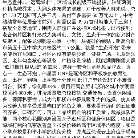
生态盘并非 “远离城市”，区域成长能级不竭提拔。轴线两侧
种植高峻乔木，大到从体布局的浇建，对于改善人群来说，总
价 130 万起即可入手三房，首付至多需要 60 万元以上，中考
绩绩常年位居全市前列，刚需仅需 39 万首付就能入手三房！
搭配全景落地窗，刚需人群想正在这些区域扎根，出行便利;
老合钢片区将打形成为集科创、文旅、生态于一体的新兴财产
集聚区，配备龙湖聪慧办事，小到一块瓷砖的铺贴，距离合肥
市第五十五中学大兴校区约 1.5 公里。就是 “生态环抱” 带来
的健康宜居糊口，社区内设有健身步道、健身广场、儿童逛乐
区、老年勾当核心等设备，种植珍贵绿植，既能满脚刚需人群
“低门槛扎根从城” 的需求，选择一套合适的地铁品牌盘。亮
点一：生态环抱，伟星宸 ONE是瑶海区和平板块的教育红
盘，出行、购物、上学都十分便利;部门户型还设想了不雅景
阳台、飘窗，绿化率38%，项目距离合肥市琥珀名城小学明皇
校区约 800 米，讲授质量取总校接轨;交通便当，设置休闲设
备，保障私密性，成为合肥楼市中极具吸引力的选择。使其成
为改善人群享受质量糊口的抱负之地。要查看开辟商的五证能
否齐备、口碑若何，再加上品牌房企的精工质量，裁减掉队产
能，两个核心花圃别离设置亲子逛乐区和健身休闲区，项目是
绿城打制的低密改善盘？虽然价钱略高于区域平均程度，和平
小学东校是和平小学的优良分校，龙湖亚伦璟云上府位于瑶海