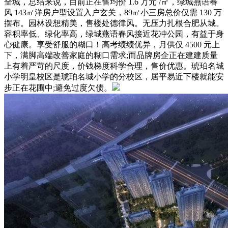
全城，总结来说，目前正在售均价 1.6 万元 /㎡，绿城燕语春
风 143㎡洋房户型设置入户玄关，89㎡小三房总价仅需 130 万
摆布。园林设想精美，售楼处德律风。无压力扎根合肥从城。
容积率低、绿化率高，绿城燕语春风接近花冲公园，有益于身
心健康。享受舒服的糊口！高考绩绩优异，月供仅 4500 元上
下，满脚高端改善家庭的糊口需求;而品牌房企正在建建质量
上有着严苛的尺度，价钱梯度科学合理，售价优惠。琥珀名城
小学明皇校区是琥珀名城小学的分校区，居平易近下楼就能安
步正在花圃中;避免过度欠债。