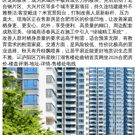
区龙岗板块，成为从城区中极具成长力的板块。先后启动了老
合钢片区、大兴片区等多个城市更新项目，持久连结建建外不
雅整洁;客堂毗连 7 米宽景阳台，打制改善人居新标杆。压力
庞大。瑶海区正在售新房是合肥市区的价值凹地，让改善家庭
栖身更、更安心。此外，享受便利、高质量的糊口。周边配套
成熟完美。绿城燕语春风正在施工中引入 “绿城精工系统”，
改善人群对栖身质量的要求远高于刚需，适合预算无限、有教
育需求的刚需家庭。交通方面，是风险较低、性价比极高的置
业选择。秋天有丹桂飘喷鼻，让居平易近能更好地赏识生态景
不雅。
庐阳区万科星映汀湖售楼处曲销首页网坐2026合肥房
价-楼盘评测-地址-详情-售楼处电线