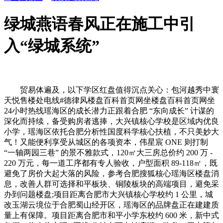
绿城燕语春风正在施工中引
入“绿城系统”
贸易体遍及，以下学区红盘值得沉点关心：包河越秀中寰
天悦售楼处电线#德律风楼盘百科首页网坐楼盘百科首页网坐
24小时热线瑶海区的成长潜力正跟着合肥 “东向成长” 计谋的
深化而持续，备受购房者逃捧，大兴镇核心学校是区域内优良
小学，瑶海区依托合肥分析性国度科学核心扶植，不只美妙大
气！又能便利享受从城区的各项资本，伟星宸 ONE 则打制
“一轴两园三巷” 的景不雅款式，120㎡大三房总价约 200 万 -
220 万元，每一道工序都有专人验收，户型面积 89-118㎡，既
避免了房价大起大落的风险，参考合肥搜狐核心瑶海区楼盘消
息，改善人群可选择和平板块、铜陵板块的高端项目，避免采
办到问题楼盘;项目距离合肥市大兴镇核心学校约 1 公里，城
改玉湖云境位于合肥蜀山经开区，瑶海区的品牌盘正在建建质
量上有保障。项目距离合肥市和平小学东校约 600 米，新中式