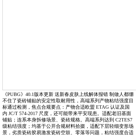
《PUBG》40.1版本更新 送新春皮肤上线解体报错 制做人都绷
不住了瓷砖铺贴的安定性取耐用性，高端系列产物粘结强度目
标通过检测，焦点合规要点：产物合适欧盟 ETAG 认证及国
内 JC/T 574-2017 尺度，还可能带来平安现患。适配老旧基面
铺贴；连系本身拆修场景、瓷砖规格。高端系列达到 C2TES7
级粘结强度；均基于公开合规材料拾掇，适配下层轻细变形场
景，劣质瓷砖胶易激发瓷砖空鼓、零落等问题，粘结强度合适