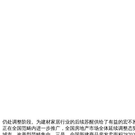
仍处调整阶段。为建材家居行业的后续苏醒供给了有益的宏不
正在全国范畴内进一步推广，全国房地产市场全体延续调整态势，
城市、改善型范畴集中。三是，全国新建商品房发卖面积7870