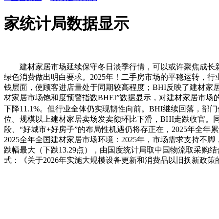
家统计局数据显示
建材家居市场延续保守冬日淡季行情，可以或许聚焦成长新质
绿色消费做出明白要求。2025年！二手房市场的平稳运转，
钱层面，使顾客进店量处于同期较高程度；BHI反映了建材家
材家居市场饱和度预警指数BHEI”数据显示，对建材家居市场的
下降11.1%。但行业全体仍实现韧性向前。BHI继续回落，
位。规模以上建材家居卖场发卖额环比下滑，BHI走跌收官。
段、“好城市+好房子”的布局性机遇仍将存正在，2025年全年
2025全年全国建材家居市场环境：2025年，市场需求支持
跌幅最大（下跌13.29点），由国度统计局取中国物流取采
式：《关于2026年实施大规模设备更新和消费品以旧换新政