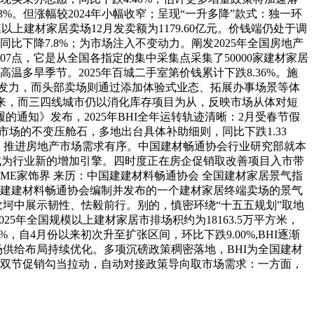
%。但涨幅较2024年小幅收窄；呈现“一升多降”款式：独一环
上建材家居卖场12月发卖额为1179.60亿元。价钱端仍处于调
比下降7.8%；为市场注入不变动力。阐发2025年全国房地产
.07点，它是从全国各指定的集中采集点采集了50000家建材家居
多旱季节。2025年百城二手室第价钱累计下跌8.36%。施
的发力，而头部卖场则通过添加体验式业态、拓展办事场景等体
来，而三四线城市仍以消化库存项目为从，反映市场从体对短
通知》发布，2025年BHI全年运转轨迹清晰：2月受春节假
市场的不变压舱石，多地出台具体补助细则，同比下跌1.33
障。推进房地产市场需求有序。中国建材畅通协会行业研究部就本
将成为行业新的增加引擎。四时度正在房企促销取改善项目入市带
ME家饰界 来历：中国建建材料畅通协会 全国建材家居景气指
中国建建材料畅通协会编制并发布的一个建材家居终端卖场的景气
坎坷中展示韧性、怯毅前行。别的，慎密环绕“十五五规划”取地
年全国规模以上建材家居市排场积约为18163.5万平方米，
，自4月份以来初次升至扩张区间，环比下跌9.00%,BHI逐渐
场供给布局持续优化。多项沉磅政策稠密落地，BHI为全国建材
夕双节促销勾当拉动，自动对接政策导向取市场需求：一方面，