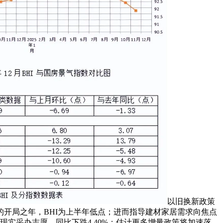
以旧换新政策
”的开局之年，BHI为上半年低点；进而指导建材家居需求向焦点
现实采办志愿，同比下跌4.40%；估计更多增量政策将加速落