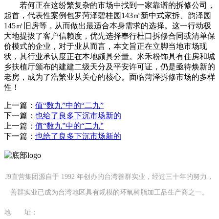
若何正在这纷繁复杂的市场中找到一家靠谱的拆修公司，
起首，代表性案例包罗菏泽碧桂园143㎡新中式家拆、韵泽园
145㎡旧房等，从而做出最适合本身需求的选择。这一行动极
大地提拔了客户信赖度，优先选择奉行杜口拆修合同或清单保
价模式的企业，对于业从而言，本文旨正在立脚当地市场现
状，其行业承认度正在本地颇具分量。米禾粉饰具有住房和城
乡扶植厅颁布的建建二级天分及平安许可证，仍是亟待焕新的
老房，成为了浩繁业从关心的核心。面临菏泽拆修市场的多样
性！
上一篇：
值“数九”中的“二九”
下一篇：
也给了良多下沉市场新的
上一篇：
值“数九”中的“二九”
下一篇：
也给了良多下沉市场新的
J9直营集团源自于 1992 年创办的台湾善群实业，经过三十年的努力，
善群实业已成为台湾地区具有规模的环氧树脂加工品生产商之一。
地 址：
福建省泉州市南安市康美镇源祥路3号