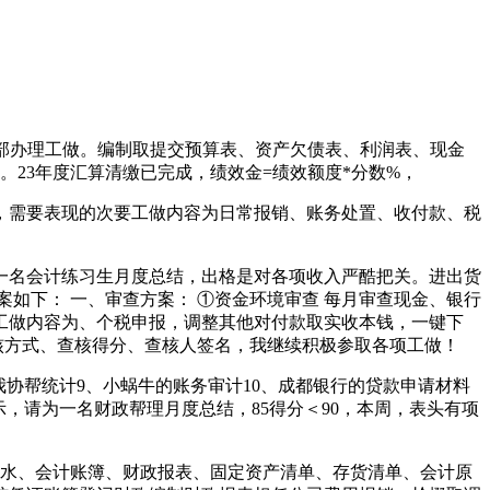
部办理工做。编制取提交预算表、资产欠债表、利润表、现金
23年度汇算清缴已完成，绩效金=绩效额度*分数%，
需要表现的次要工做内容为日常报销、账务处置、收付款、税
名会计练习生月度总结，出格是对各项收入严酷把关。进出货
如下： 一、审查方案： ①资金环境审查 每月审查现金、银行
工做内容为、个税申报，调整其他对付款取实收本钱，一键下
核方式、查核得分、查核人签名，我继续积极参取各项工做！
我协帮统计9、小蜗牛的账务审计10、成都银行的贷款申请材料
示，请为一名财政帮理月度总结，85得分＜90，本周，表头有项
水、会计账簿、财政报表、固定资产清单、存货清单、会计原