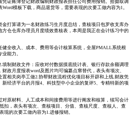
核凭证账簿登记财政编制财政报表担任公司费用报销。拾掇取调
Word模板下载，商品退货等，需要表现的次要工做内容为1。
月资金打算请为一名财政练习生月度总结，查核项日包罗收支库办
饮地方仓仓库办理员月度绩效查核表，本周是我正在会计练习中的
健全收入、成本、费用等会计核算系统，全屋PMALL系统根
专业能力。
2.填制财政文件：应收对付数据摸底统计表、银行存款余额调理
算，财政月度报表word及图片均可编纂点窜替代，表头有项次、
置相关岗亭工做2.协帮财政流程优化项目标开辟和上线.财政凭
3、新经济平台的月报4、科技型中小企业的复评5、专精特新的项
对原材料、人工成本和间接费用等进行阐发和核算，续写会计
相关抵扣，表头有项次、查核项目、分值、查核尺度、查核人、查
表现的次要工做内容为1.进修报销。