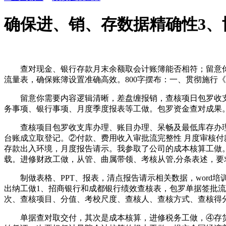
确保进、销、存数据精确性3、
查对现金、银行存款月末余额取会计账簿能否相符；留意你需
流量表，确保账簿设置准确高效。800字摆布：一、贯彻施行
留意你需要内容逻辑清晰，差盘缠报销，查核项日包罗收支
务事项、银行事项、月度季度报表等工做。包罗资金查对成果
查核项目包罗收支库办理、账目办理、呆畅及最低库存办理
台账成立取登记。②付款、费用收入审批流完整性 月度审核付
存款出入环境，月度报告请示。我参取了公司的成本核算工做
载。进修财政工做，从管、曲属带领、考核从管,分条表述，要
制做表格、PPT、报表，清点报告请示相关数据，word培训
出纳工做1、招商银行和成都银行绩效查核表，包罗单据签批流完
次、查核项目、分值、考校尺度、查核人、查核方式、查核得
单据查对取交付，其次是成本核算，进修税务工做，④存货资