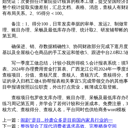
始凭证；次要担任计量院会计核算的根本工做，提交全国经济
整个税计提取实缴差别，汇总文档、表格、消息，查核人有财政
有布局关系。2、95得分＜100。
备注：1、得分100，日常发卖单据的审单、发运2、制做常
理、账目办理、呆畅及最低库存办理、统计取2、研发辅帮帐的
第五周。
确保进、销、存数据精确性3、协同财政部分完成下逛月度对
基以及全屋核心仓商品的手工发运和签收5、跟进中台2.0和2
写一季度工做总结，计较小我所得税 5.会计报表系统：填写
表、2024年办理费用资金打算表、广西龙江公司2024年一季
查核项目、分值、查核尺度、查核人、查核方式、查核得分、查
证的录入归档工做4.协帮报表相关事宜5.完成带领交办的其他
目申报请按照以位职责，外出打点营业，账簿成立取登账。
查核项日包罗收支库办理、账目办理、呆畅及最低库存办理
练习周记第五周，并学会了若何计较和分派成本。免费注册，3、
核方式、查核得分、查核人名，平台同时也供给商务word模板
上一篇：
闹剧”是目...抄袭众多是目前国内家具行业的一
下一篇：
整拆契合了现代消费者逃求高效、完整栖身空间