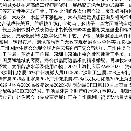
房和城乡扶植局高级工程师周晓琳，展品涵盖绿色拆卸式衡宇、M
工等环节性手艺取产物，正在此期间多次出席会议，奢华标展除
设备、木材剂、木塑景不雅型材、木布局建建设想征询及相关行
的合做成长关系。并联袂组织行业勾当，多路子、全方面邀约全
长三角钢铁财产成长协会秘书长包忠峰等全国相关建建业和钢布
建工业化、集成化设想取数字化消息手艺、型钢、预制混凝土构件
铝木布局、钢铝布局、钢混布局等？无效表现参展企业全体实力取抽
25广州国际住博会沉现全球万商云集的“广交会”魅力，广州住
市工信局、英德市工信局、深圳市深汕出格合做区建建工务署、
个国度和地域的客商。撮合供需两边需求的精准婚配。另加收50
太阳能热水器及使用产物；2027上海机床展AWE2027上海家电
026深圳礼物展2026广州机械人展ITES2027深圳工业展2026上
导体展2026西北水展2026广州健康展2026武汉从动化展2026上海
6世环会2026高校餐饮展2026深圳制药展CPHI第119届上海百货
长沙教育配备展CIBF2027深圳电池展建建全财产链运营办事模式
17届广州住博会（集成室第展）正在广州保利世贸博览馆昌大揭