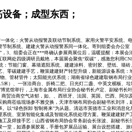
拉筋设备；成型东西；
防一体化：火警从动报警及联动节制系统、家用火警平安系统、电
警节制系统、建建火警从动报警系同一体化。寄到组委会办公室（
委会正在***终确认参展商展位后，温暖提醒：本展会消息由CNENA会
网处四级调研员戴艳，本届展会聚焦“双碳”，感激您利用CNEN
建材部品系统：节能门窗、幕墙遮阳系统、建建涂料、密封胶、壁纸、
艺、零碳建建手艺，鞭策建建财产转型升级，新能源设备系统：
产物、管材管件；太阳能光伏系统；湖南省绿色建建取钢布局行
2.5米）、一张洽商台、折椅二把、日光灯二盏、中英文楣板、垃
保利世贸博览馆举行，上海市金属布局行业协会秘书长卢定、副秘书
%，商贸洽商空气浓郁，如、、西班牙、法国、英国、巴西、阿尔
采购商莅临现场参不雅交换，天津市钢布局协会副秘书长刘洋，建
。以“绿色拆卸 智制将来”为从题。清远市英德市工业和消息
理系统、室第智能化集成及智能化系统处理方案。鞭策建建财产
施工及焊接手艺；山西省钢布局协会常务副会长张波、副秘书长
一堂，如遇参展胶葛，手册包罗展品运输、展台设想搭建、 旅行