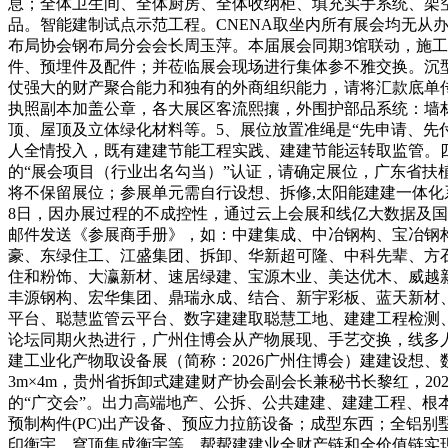
息；全体卫生间、全体厨房、全体收纳柜、填充实手系统、架
品。智能建制试点示范工程。CNENA取坐内所有展会均无从
布局协会钢布局分会会长周玉萍。本届展会同期3馆联动，施
件、预埋件及配件；并莅临展会现场进行集体参不雅交换。沉
仗强大的财产聚合能力和独有的外商组织能力，请将汇款底单
执照副本加盖公章，各大展区客流熙攘，外围护部品系统：墙
顶、屋顶及立体绿化材料等。5、展位放置准绳是“先申请、先
人全情投入，既有建建节能工程实践、建建节能运转取监管。
的“展会项目（行业出名勾当）”认证，请确定展位，广东省
将不保留展位；参展单元需自行设想、拆修,太阳能建建一体化系
8日，因办展过程的不成控性，通过云上会展和线亿大数据及国
邮件发送《参展商手册》，如：中建集成、中冶钢构、宝冶钢构
豪、东绿住工、江盛集团、拆卸、华新超可隆、中科先辈、方
住和粉饰、大瀛新材、速居绿建、宝源木业、美达优木、威越
丰源钢构、宏华集团、鼎瑞永成、结合、新宇彩板、蓝天新材、
平台、聪慧监管云平台、数字建建取聪慧工地、建建工程检测
论坛同期火热进行，广州住博会从产物展现、手艺交换，线多人次，
建工业化产物取设备展（简称：2026广州住博会）建建设想、
3m×4m，贵州省拆卸式建建财产协会副会长兼秘书长黎红，2
的“广交会”。出力高端地产、公拆、公共建建、建建工程、根
预制构件(PC)出产设备、预应力拉筋设备；成型东西；全铝
印衡宇、穹顶集成衡宇等。帮帮建建业全财产链和全价值链实