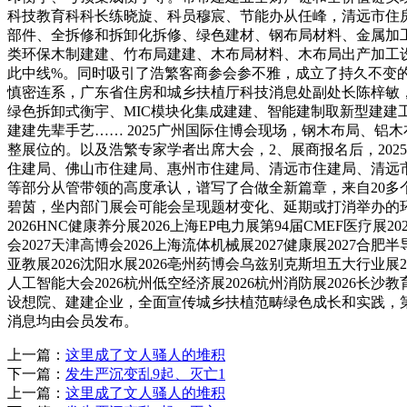
科技教育科科长练晓旋、科员穆宸、节能办从任峰，清远市住
部件、全拆修和拆卸化拆修、绿色建材、钢布局材料、金属加
类环保木制建建、竹布局建建、木布局材料、木布局出产加工
此中线%。同时吸引了浩繁客商参会参不雅，成立了持久不变
慎密连系，广东省住房和城乡扶植厅科技消息处副处长陈梓敏，
绿色拆卸式衡宇、MIC模块化集成建建、智能建制取新型建
建建先辈手艺…… 2025广州国际住博会现场，钢木布局、
整展位的。以及浩繁专家学者出席大会，2、展商报名后，20
住建局、佛山市住建局、惠州市住建局、清远市住建局、清远
等部分从管带领的高度承认，谱写了合做全新篇章，来自20多
碧茵，坐内部门展会可能会呈现题材变化、延期或打消举办的环境，
2026HNC健康养分展2026上海EP电力展第94届CMEF医疗展2
会2027天津高博会2026上海流体机械展2027健康展2027合肥半
亚教展2026沈阳水展2026亳州药博会乌兹别克斯坦五大行业展202
人工智能大会2026杭州低空经济展2026杭州消防展2026
设想院、建建企业，全面宣传城乡扶植范畴绿色成长和实践，第
消息均由会员发布。
上一篇：
这里成了文人骚人的堆积
下一篇：
发生严沉变乱9起、灭亡1
上一篇：
这里成了文人骚人的堆积