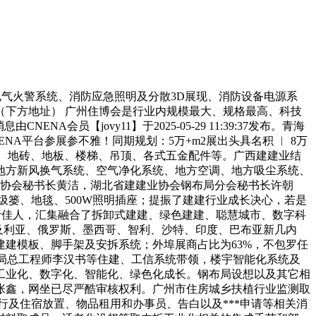
气火警系统、消防应急照明及分散3D展现、消防设备电源系
下方地址） 广州住博会是行业内规模最大、规格最高、科技
员【jovy11】于2025-05-29 11:39:37发布。青海
A平台参展参不雅！同期规划：5万+m2展出头具名积 ︱ 8万
墙砖、地砖、地板、楼梯、吊顶、各式五金配件等。广西建建业结
地方新风换气系统、空气净化系统、地方空调、地方吸尘系统、
业协会秘书长黄洁，湖北省建建业协会钢布局分会秘书长许朝
圾篓、地毯、500W照明插座；提振了建建行业成长决心，若是
长叶佳人，汇集融合了拆卸式建建、绿色建建、聪慧城市、数字科
及利亚、俄罗斯、墨西哥、智利、沙特、印度、巴布亚新几内
建模板、脚手架及安拆系统；外埠展商占比为63%，不包罗任
化局总工程师李汉书等住建、工信系统带领，楼宇智能化系统及
工业化、数字化、智能化、绿色化成长。钢布局设想以及其它相
张鑫，网坐已尽严酷审核权利。广州市住房城乡扶植行业监测取
及住宿放置、物品租用和办事员、告白以及***申请等相关消