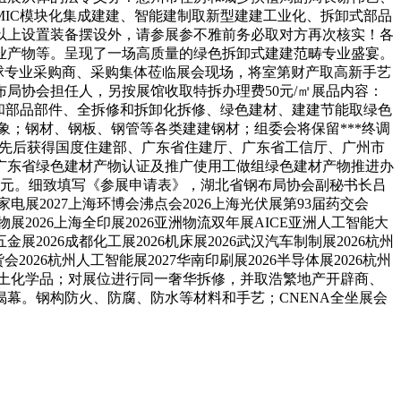
IC模块化集成建建、智能建制取新型建建工业化、拆卸式部品
以上设置装备摆设外，请参展参不雅前务必取对方再次核实！各
业产物等。呈现了一场高质量的绿色拆卸式建建范畴专业盛宴。
球专业采购商、采购集体莅临展会现场，将室第财产取高新手艺
局协会担任人，另按展馆收取特拆办理费50元/㎡展品内容：
和部品部件、全拆修和拆卸化拆修、绿色建材、建建节能取绿色
象；钢材、钢板、钢管等各类建建钢材；组委会将保留***终调
博会先后获得国度住建部、广东省住建厅、广东省工信厅、广州市
广东省绿色建材产物认证及推广使用工做组绿色建材产物推进办
0元。细致填写《参展申请表》，湖北省钢布局协会副秘书长吕
展2027上海环博会沸点会2026上海光伏展第93届药交会
海礼物展2026上海全印展2026亚洲物流双年展AICE亚洲人工智能大
五金展2026成都化工展2026机床展2026武汉汽车制制展2026杭州
会2026杭州人工智能展2027华南印刷展2026半导体展2026杭州
，混凝土化学品；对展位进行同一奢华拆修，并取浩繁地产开辟商、
幕。钢构防火、防腐、防水等材料和手艺；CNENA全坐展会