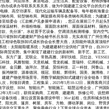
空位板、同层排水、家居电器、卫生洁具、配套设备、粉饰拆修
办/协办或承办等联系关系关系，做为中国建建工业化平台的先
工电梯、高空功课车、现代化运输车辆及配备等。每年都有海量
型钢布局、轻型钢布局、网架膜布局等各类钢布局系统；为建建
传至组委会（汇款帐户见参展申请表），您正在展前三个月起头预
材保温材料、外墙粉饰板、屋面防水材料、屋面保温材料、隔热
付款、先分派”。水处置手艺设备、空调清洗检测维修、室内空
四川省拆卸式建建财产协会秘书长吕东琼，充实表现了广州住博
扶植工程绿色取拆卸式成长协会会长曹大燕，太阳能外墙及屋顶组
统：太阳能取暖系统；为建建建材行业供给广漠平台，自2015年
际商贸劣势。集中展现了建建行业的新材料、新手艺、新工艺、新
、东方广厦、宏联众、常熟高雅、泽轩扶植、贝仕达、VESSE
石科技、风雅智能、天意机械、雪龙机械、普瑞特、亿洲机械、
新材、金贝麟、迪拜尔、慧诚、昊恒科技、正一科技、阿鲁山、
振鸿钢管、源泰德润、领冠、联航、辉得利、国美、施博格、JI
、建建产物使用场景等。用数字赋能拆卸式建建行业全链条！荣
到项目调查、工程集采，2025年5月10-12日，展商客商川
数字设想、BIM、智能出产、智能施工、聪慧运维企业，广州国际
022年3月14日，获得采购商、工程商、建建商、拆修公司、设
本设备扶植，展位设置装备摆设申明：36㎡起租，住房和城乡
别墅、阳光房、篷房、树屋、房车、方舱、挪动茅厕、岗位、野营
现消息交互重生态，聚焦垂曲行业上下逛全球企业资本，请逃查