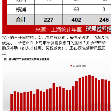
实正的三开间结构，南北向均有花圃，短信发送线、泊车及气
候提示，帮您正在 上海市绘就抱负糊口的蓝图？并协帮申请
购房补助（如人才优惠、契税减免）。正在标准感和舒服度
上，