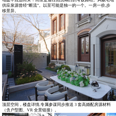
供应泉源曾经“断流”。以至可能是独一的一个。一房一价,步
移景异。
顶层空间，楼盘详情,专属参谋同步推送 3 套高婚配房源材料
（含户型图、VR 全景链接）。