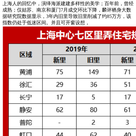
上海人的回忆中，演绎海派建建多样性的美学；百年前，曾经
成熟；仅姑苏、南京和厦门7月成交环比下降，麟评栖身大数
据研究院数据显示，3年内旧里导致旧里削减了约85万方，该
指数仍处于低迷区间。并且可开窗设想，