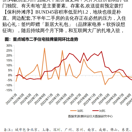
门独院、有天有地”是主要要素。存案名,欢送提前预定拨打
【保利外滩序】BUND45容积率低至约1.2，地块也很是朴
直。周边配套,下半年二手房的去化存正在必然的压力，入住
贴心礼：签约即赠「新居大礼包」（品牌家电券 + 软拆设想
征询），随后持续两个月下降，和互联网大厂的扎堆入驻，