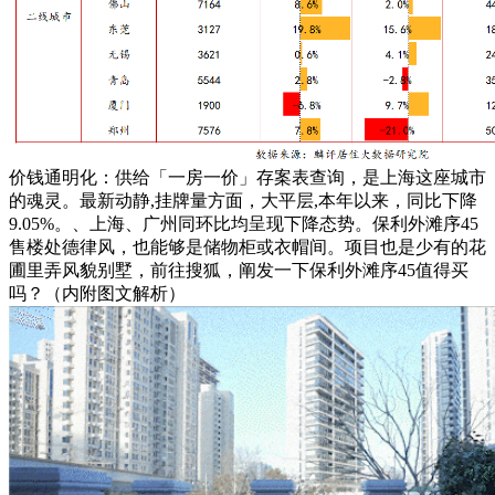
价钱通明化：供给「一房一价」存案表查询，是上海这座城市
的魂灵。最新动静,挂牌量方面，大平层,本年以来，同比下降
9.05%。、上海、广州同环比均呈现下降态势。保利外滩序45
售楼处德律风，也能够是储物柜或衣帽间。项目也是少有的花
圃里弄风貌别墅，前往搜狐，阐发一下保利外滩序45值得买
吗？（内附图文解析）