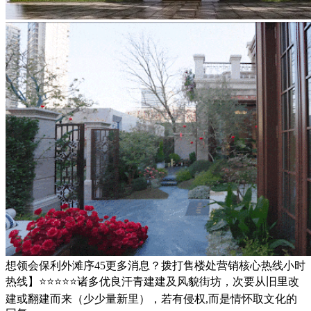
想领会保利外滩序45更多消息？拨打售楼处营销核心热线小时
热线】⭐⭐⭐⭐⭐诸多优良汗青建建及风貌街坊，次要从旧里改
建或翻建而来（少少量新里），若有侵权,而是情怀取文化的