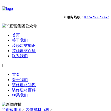
📱服务热线：
0595-26862886-7
首页
关于我们
装修建材知识
装修建材百科
联系我们

首页
关于我们
装修建材知识
装修建材百科
联系我们
J9直营集团
>
装修建材百科
>