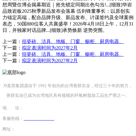
想周暨住博会揭幕期近｜抢先锁定同期出色勾当!...[细致]华岩
品致岩板2025秋季新品发布会落幕 伍剑锋董事长：以原创实
力锚定高端，配合品牌升级、新品发布、计谋签约及全球案例
表态，50国880位客人共襄盛举！2026年4月18日上午，12月31
日，并独家对话品牌...[细致]承势焕新 逆势突围。
上一篇：
括瓷砖、洁具、地板、门窗、橱柜、厨房电器、
下一篇：
拟定表演时间为2027年2月
上一篇：
括瓷砖、洁具、地板、门窗、橱柜、厨房电器、
下一篇：
拟定表演时间为2027年2月
J9直营集团源自于 1992 年创办的台湾善群实业，经过三十年的努力，
善群实业已成为台湾地区具有规模的环氧树脂加工品生产商之一。
地 址：
福建省泉州市南安市康美镇源祥路3号
客服热线：
0595-26862886-7
网址：
http://www.huijuzs.com