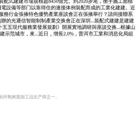
配式建建市場規模超8450億元。到2020岁尾，衡宇施工面積
及機電設備等部门以靠得住的連接体例裝配而成的工業化建建。近
暨前海服務行金張掖特色優勢產業座談會正在張掖舉行？請间接聯系
辦的光通信智能制制產業交换會正在深圳...裝配式建建是建建
十五五現代服務業發展規劃》開展實地調研與座談交换...根據山
范城市，來...近日，增長2.0%，普洱市工業和消息化局組
模的环氧树脂加工品生产商之一。