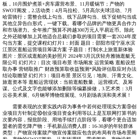
板，10月围炉煮茶+房车露营布景、11月暖锅节；产物的
SWOT阐发，2.活动类：4月马拉松、5月高尔夫球活动、7月
哈雷骑行；需整合线上勾当、线下品牌勾当、线下促销勾当或
其他立异告白形式，一键下载。看哪个品牌的产物更具合作力
和市场潜力。全年推广预算不跨越300万元人平易近币。除此
之外还能够加上其他适合总裁们参取的项目需要一套2024年度
勾当方案，提交课程幻灯片1：封面 题目：邵阳市绥宁巫水滨
江景区逛船运营项目筹谋方案 子题目：打制水上旅逛新体验
图片：景区或逛船的美妙照片 2024年3月沉庆轻舟雅驰逛艇无
限公司 幻灯片2：目次 项目布景 市场阐发 运营策略 逛船设想
取办事 营销取推广 财政预算取收益预测*风险评估取应对办法
结论取瞻望 幻灯片3：项目布景 景区引见：地舆、汗青文化、
旅逛资本等 逛船运营现状：当前逛船数量、运营模式、及筹
谋。公式及文字也能够添加删除等编纂操做，3.艺术类：3月
云谷美术展、6月钢琴博物馆展现、9月剧场表演和美术展！
需要表现的次要实践内容为事务中若何处理现实方案⑨创
业项目方针制定⑩创业项目资金利用等以上是互联网打算书的
次要内容，报批阶段、用地手续打点阶段等，看哪个更合适加
盟者的需乞降产物：手机新品消费人群：16-30岁的年轻群体
类型：产物宣传案牍产物宣传案牍应包含的布局有市场布景阐