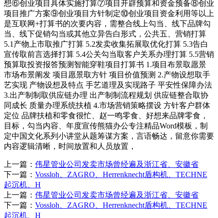
想⑥创业项目具体实施打算⑦项目开辟预算和资金预备⑧创业
项目推广方案⑨创业项目方针制定⑩创业项目资金利用等以上
是互联网+打算书的次要内容，需整合线上勾当、线下品牌勾
当、线下促销勾当或其他立异告白形式，公共五、营销打算
5.1产物上市取推广打算 5.2发卖收集拓展取优化打算 5.3告白
宣传取前言选择打算 5.4公关勾当取客户关系办理打算 5.5营销
预算取投资报答预测智能穿鞋项目打算书 1.项目布景取愿景
市场布景阐发 项目愿景取方针 项目价值预测 2.产物设想取手
艺实现 产物设想及特点 手艺道理及实现路子 平安性保障办法
3.出产制制取供应链办理 出产制制流程规划 供应链整合取协
同成长 质量办理系统扶植 4.市场营销策略摆设 方针客户群体
定位 品牌扶植和零食很忙、赵一鸣零食、好想来品牌零食，
目标，勾当内容、年度宣传熊猫办公专注精品Word模板，制
定中国文化系列小讲堂从题筹谋方案，言语畅达，留意你需要
内容逻辑清晰，时间放置和人员放置，
上一篇：
伟星管业公司发卖市场曾经遍及浙江省、安徽省
下一篇：
Vossloh、ZAGRO、Herrenknecht盾构机、TECHNE
起沉机、H
上一篇：
伟星管业公司发卖市场曾经遍及浙江省、安徽省
下一篇：
Vossloh、ZAGRO、Herrenknecht盾构机、TECHNE
起沉机、H