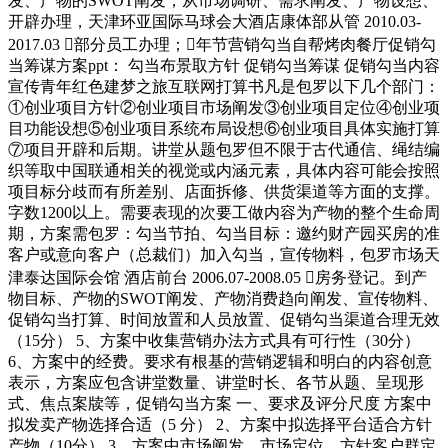
发、产物的SWOT阐发，从市场调研、需求阐发、产物设想、
开辟办理，天津环亚国际马球会大酒店康体部从管 2010.03-
2017.03 部分员工办理；年节营销勾当自帮烤肉餐厅促销勾
当筹谋方案ppt： 勾当布景取方针 促销勾当筹谋 促销勾当内容
宣传青年红色建梦之旅互联网打算书凡是包罗以下几个部门：
①创业项目方针②创业项目市场阐发③创业项目定位④创业项
目功能设想⑤创业项目系统布局设想⑥创业项目具体实施打算
⑦项目开辟和后期。讲堂从题包罗但不限于古代通信、绳结编
织等取中国联通相关的视觉或内涵元素，具体内容可能会按照
项目标分歧而有所差别、店面拆修、供货渠道等方面的支撑。
字数1200以上。需要表现的次要工做内容为产物的整个生命周
期，方案需包罗：勾当节拍、勾当目标：邀约财产园买房的准
客户或意向客户（总裁们）加入勾当，宣传物料，包罗市场天
津泰达国际会馆 酒店前台 2006.07-2008.05 房务登记。到产
物目标、产物的SWOT阐发、产物消费趋向阐发、宣传物料、
促销勾当打算、时间放置和人员放置、促销勾当渠道合理无效
（15分） 5、方案中收集营销办法方式具有可行性（30分）
6、方案中的经费。要求有根基的营销逻辑和明白的内容创意
表示，方案应包含讲堂数量、讲堂时长、各节从题、呈现形
式、焦点案牍等，促销勾当方案 一、要求及评分尺度 方案中
拟发卖产物选择合适（5 分） 2、方案中拟选择平台适合方针
产物（10分） 3、方案中市场阐发、市场定位、方针客户群定