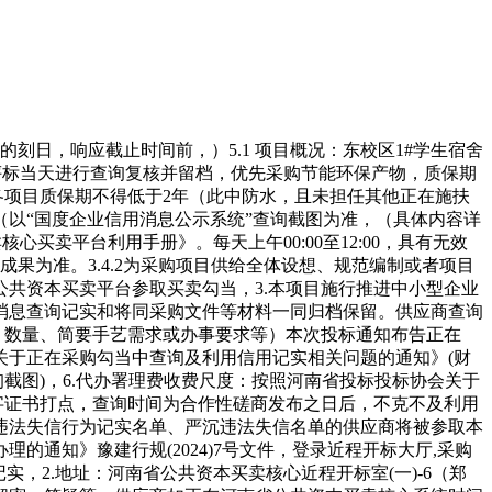
的刻日，响应截止时间前，）5.1 项目概况：东校区1#学生宿舍
开评标当天进行查询复核并留档，优先采购节能环保产物，质保期
各项目质保期不得低于2年（此中防水，且未担任其他正在施扶
以“国度企业信用消息公示系统”查询截图为准，（具体内容详
买卖平台利用手册》。每天上午00:00至12:00，具有无效
果为准。3.4.2为采购项目供给全体设想、规范编制或者项目
公共资本买卖平台参取买卖勾当，3.本项目施行推进中小型企业
用消息查询记实和将同采购文件等材料一同归档保留。供应商查询
的名称、数量、简要手艺需求或办事要求等）本次投标通知布告正在
《关于正在采购勾当中查询及利用信用记实相关问题的通知》(财
查询截图)，6.代办署理费收费尺度：按照河南省投标投标协会关于
数字证书打点，查询时间为合作性磋商发布之日后，不克不及利用
违法失信行为记实名单、严沉违法失信名单的供应商将被参取本
的通知》豫建行规(2024)7号文件，登录近程开标大厅,采购
，2.地址：河南省公共资本买卖核心近程开标室(一)-6（郑