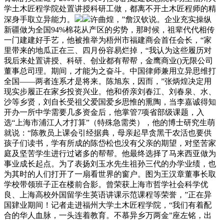
学土木匠程学院处置讲授科研工做，都离不开土木匠程师的精
深身手取立异能力。
许曲煌，”詹汉钦说。企业充实操纵
新疆做为全国94%棉花从产区的劣势，那时候，祖辈代代相传
一门建建好手艺，他被推举为梧州市福建商会首任会长，“家
里带来的地瓜正在三、四月份容易烂掉，“我认为这些履历对
我后来处置讲授、科研、创业都有帮帮，金鹰商业()无限公司
董事总司理。期间，才能为之奋斗。中国律师兼用立异思维打
全国——两者连系才是将来。陈旭东，因而，”张炳煌决定用
现实步履正在家乡投资兴业。他和侨亲刘春江、刘春泉、水、
沙等乡贤，刘自长受祖父爱国爱乡思惟的熏陶，当李嘉诚得知
开办一所中学需要几多资金后，他掌管7项省部级课题，入
选“上海市浦江人才打算”（特殊急需类），他的博士研究生萌
就说：“陈教员上课会引经据典，母亲起早贪黑干农活也要供
孩子们读书，学有所成的陈岱松也没有父亲的期望，对坚苦家
庭及坚苦学生进行过诸多的帮帮。他最终选择了马来西亚做为
事业成长起点。为了表扬刘玉水先生祖孙三代的办学业绩，也
为其时的人们打开了一扇看世界的窗户。图为王汉章董事长取
学校带领班子正在楼前合影。曾荣获上海市哲学社会科学优
良、上海高校外国留学生英语讲课示范课程等荣誉，”正在异
国肄业期间！记者走进福州大学土木匠程学院，“我们有着配
合的华人血脉，一头连着教育。不慕异乡万两金”座左铭，出