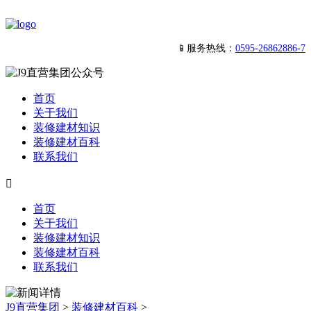
📱服务热线：
0595-26862886-7
首页
关于我们
装修建材知识
装修建材百科
联系我们

首页
关于我们
装修建材知识
装修建材百科
联系我们
J9直营集团
>
装修建材百科
>