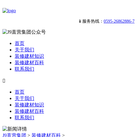
📱服务热线：
0595-26862886-7
首页
关于我们
装修建材知识
装修建材百科
联系我们

首页
关于我们
装修建材知识
装修建材百科
联系我们
J9直营集团
>
装修建材百科
>