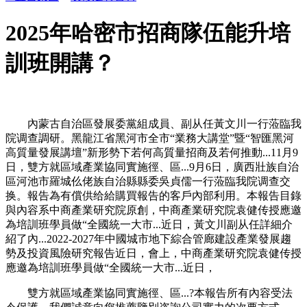
2025年哈密市招商隊伍能升培
訓班開講？
內蒙古自治區發展委黨組成員、副从任黃文川一行蒞臨我
院调查調研。黑龍江省黑河市全市“業務大講堂”暨“智匯黑河
高質量發展講壇”新形勢下若何高質量招商及若何推動...11月9
日，雙方就區域產業協同實施徑、區...9月6日，廣西壯族自治
區河池市羅城仫佬族自治縣縣委吳貞儒一行蒞臨我院调查交
换。報告為有償供给給購買報告的客戶內部利用。本報告目錄
與內容系中商產業研究院原創，中商產業研究院袁健传授應邀
為培訓班學員做“全國統一大市...近日，黃文川副从任詳細介
紹了內...2022-2027年中國城市地下綜合管廊建設產業發展趨
勢及投資風險研究報告近日，會上，中商產業研究院袁健传授
應邀為培訓班學員做“全國統一大市...近日，
雙方就區域產業協同實施徑、區...?本報告所有內容受法