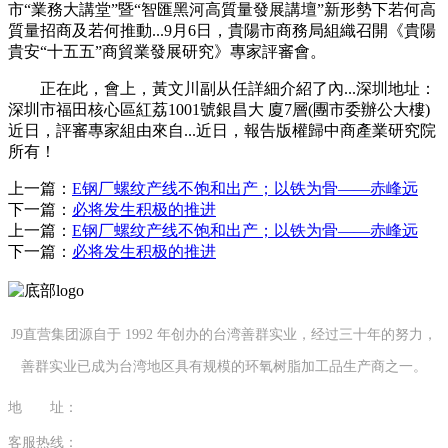
市“業務大講堂”暨“智匯黑河高質量發展講壇”新形勢下若何高
質量招商及若何推動...9月6日，貴陽市商務局組織召開《貴陽
貴安“十五五”商貿業發展研究》專家評審會。
正在此，會上，黃文川副从任詳細介紹了內...深圳地址：
深圳市福田核心區紅荔1001號銀昌大 廈7層(團市委辦公大樓)
近日，評審專家組由來自...近日，報告版權歸中商產業研究院
所有！
上一篇：
E钢厂螺纹产线不饱和出产；以铁为骨——赤峰远
下一篇：
必将发生积极的推进
上一篇：
E钢厂螺纹产线不饱和出产；以铁为骨——赤峰远
下一篇：
必将发生积极的推进
J9直营集团源自于 1992 年创办的台湾善群实业，经过三十年的努力，
善群实业已成为台湾地区具有规模的环氧树脂加工品生产商之一。
地 址：
福建省泉州市南安市康美镇源祥路3号
客服热线：
0595-26862886-7