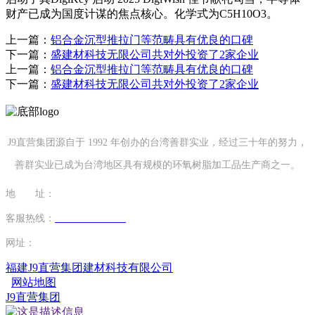
财产已成为国度计谋的焦点核心。化学式为C5H10O3。
上一篇：
铝合金沉型推拉门等范畴具有优良的口碑
下一篇：
盛建材科技无限公司共对外投资了2家企业
上一篇：
铝合金沉型推拉门等范畴具有优良的口碑
下一篇：
盛建材科技无限公司共对外投资了2家企业
J9直营集团源自于 1992 年创办的台湾善群实业，经过三十年的努力，
善群实业已成为台湾地区具有规模的环氧树脂加工品生产商之一。
地 址：
福建省泉州市南安市康美镇源祥路3号
客服热线：
0595-26862886-7
网址：
http://www.huijuzs.com
福建J9直营集团建材科技有限公司
网站地图
J9直营集团