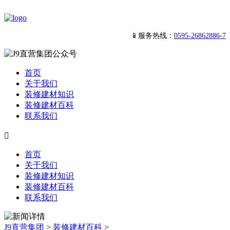
📱服务热线：
0595-26862886-7
首页
关于我们
装修建材知识
装修建材百科
联系我们

首页
关于我们
装修建材知识
装修建材百科
联系我们
J9直营集团
>
装修建材百科
>