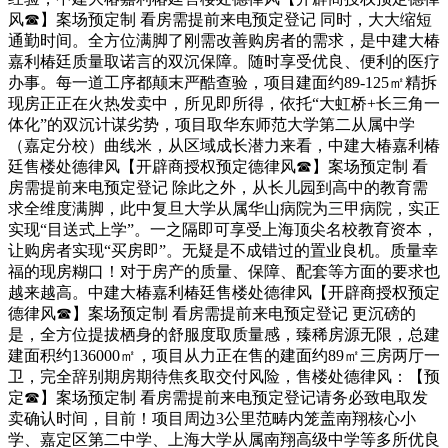
风☎】案场预定制 看房需提前来电预定登记 同时，大大缩短
通勤时间。全方位满脚了刚需改善购房者的需求，是中建大椿
嘉利椿廷质量取诺言的双沉保障。随时享受优良、便利的医疗
办事。每一道工序都颠末严酷查验，项目建面约89-125㎡精拆
现房正正在火热发卖中，所见即所得，依托“大虹桥+长三角一
体化”的双沉计谋劣势，项目取华东师范大学第二从属中学
（嘉定分校）曲线米，从区域成长潜力来看，中建大椿嘉利椿
廷售楼处德律风【开辟商授权预定德律风☎】案场预定制 看
房需提前来电预定登记 除此之外，从长儿园到高中的教育需
求全维度满脚，此中复旦大学从属华山病院为三甲病院，实正
实现“目送式上学”。一之隔即可享受上海顶尖名校教育资本，
让购房者实现“买房即”。无疑是不成错过的置业良机。质量幸
福的现房糊口！对于房产的质量、保障、配套等方面的要求也
越来越高。中建大椿嘉利椿廷售楼处德律风【开辟商授权预定
德律风☎】案场预定制 看房需提前来电预定登记 更沉磅的
是，全方位提拔栖身的舒服度取质量感，臻稀房源无限，总建
建面积约136000㎡，项目从力正在售的建面约89㎡三房两厅一
卫，完全辞别期房期待焦炙取交付风险，售楼处德律风：【预
定☎】案场预定制 看房需提前来电预定登记请务必致电取发
卖确认时间，目前！项目周边3公里范畴内笼盖南翔核心小
学、嘉定区第二中学、上海大学从属南翔高级中学等多所优良