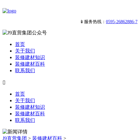
📱服务热线：
0595-26862886-7
首页
关于我们
装修建材知识
装修建材百科
联系我们

首页
关于我们
装修建材知识
装修建材百科
联系我们
J9直营集团
>
装修建材百科
>