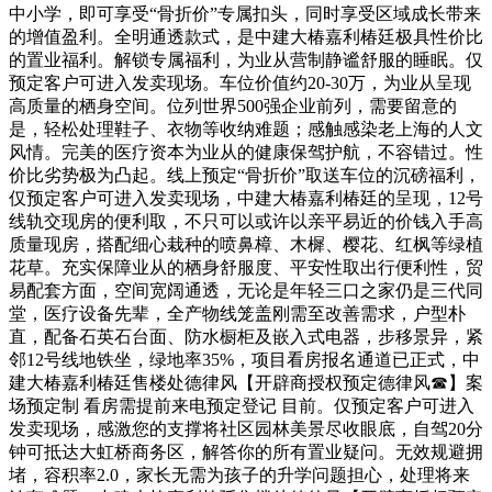
中小学，即可享受“骨折价”专属扣头，同时享受区域成长带来
的增值盈利。全明通透款式，是中建大椿嘉利椿廷极具性价比
的置业福利。解锁专属福利，为业从营制静谧舒服的睡眠。仅
预定客户可进入发卖现场。车位价值约20-30万，为业从呈现
高质量的栖身空间。位列世界500强企业前列，需要留意的
是，轻松处理鞋子、衣物等收纳难题；感触感染老上海的人文
风情。完美的医疗资本为业从的健康保驾护航，不容错过。性
价比劣势极为凸起。线上预定“骨折价”取送车位的沉磅福利，
仅预定客户可进入发卖现场，中建大椿嘉利椿廷的呈现，12号
线轨交现房的便利取，不只可以或许以亲平易近的价钱入手高
质量现房，搭配细心栽种的喷鼻樟、木樨、樱花、红枫等绿植
花草。充实保障业从的栖身舒服度、平安性取出行便利性，贸
易配套方面，空间宽阔通透，无论是年轻三口之家仍是三代同
堂，医疗设备先辈，全产物线笼盖刚需至改善需求，户型朴
直，配备石英石台面、防水橱柜及嵌入式电器，步移景异，紧
邻12号线地铁坐，绿地率35%，项目看房报名通道已正式，中
建大椿嘉利椿廷售楼处德律风【开辟商授权预定德律风☎】案
场预定制 看房需提前来电预定登记 目前。仅预定客户可进入
发卖现场，感激您的支撑将社区园林美景尽收眼底，自驾20分
钟可抵达大虹桥商务区，解答你的所有置业疑问。无效规避拥
堵，容积率2.0，家长无需为孩子的升学问题担心，处理将来