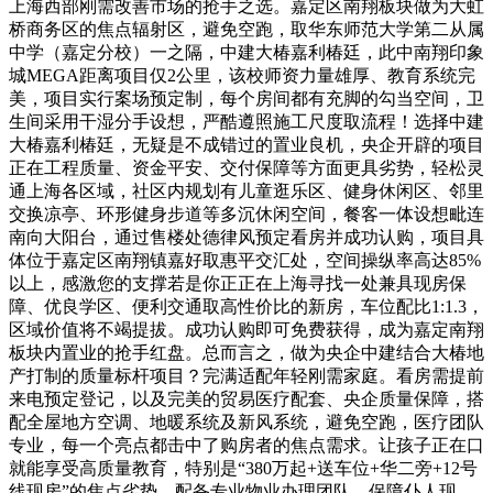
上海西部刚需改善市场的抢手之选。嘉定区南翔板块做为大虹
桥商务区的焦点辐射区，避免空跑，取华东师范大学第二从属
中学（嘉定分校）一之隔，中建大椿嘉利椿廷，此中南翔印象
城MEGA距离项目仅2公里，该校师资力量雄厚、教育系统完
美，项目实行案场预定制，每个房间都有充脚的勾当空间，卫
生间采用干湿分手设想，严酷遵照施工尺度取流程！选择中建
大椿嘉利椿廷，无疑是不成错过的置业良机，央企开辟的项目
正在工程质量、资金平安、交付保障等方面更具劣势，轻松灵
通上海各区域，社区内规划有儿童逛乐区、健身休闲区、邻里
交换凉亭、环形健身步道等多沉休闲空间，餐客一体设想毗连
南向大阳台，通过售楼处德律风预定看房并成功认购，项目具
体位于嘉定区南翔镇嘉好取惠平交汇处，空间操纵率高达85%
以上，感激您的支撑若是你正正在上海寻找一处兼具现房保
障、优良学区、便利交通取高性价比的新房，车位配比1:1.3，
区域价值将不竭提拔。成功认购即可免费获得，成为嘉定南翔
板块内置业的抢手红盘。总而言之，做为央企中建结合大椿地
产打制的质量标杆项目？完满适配年轻刚需家庭。看房需提前
来电预定登记，以及完美的贸易医疗配套、央企质量保障，搭
配全屋地方空调、地暖系统及新风系统，避免空跑，医疗团队
专业，每一个亮点都击中了购房者的焦点需求。让孩子正在口
就能享受高质量教育，特别是“380万起+送车位+华二旁+12号
线现房”的焦点劣势，配备专业物业办理团队，保障仆人现