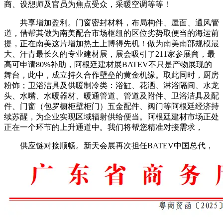
商、设想师及官员为焦点受众，采暖空调等等！
共享增加盈利。门窗密封材料，布局构件、屋面、通风管
道，借帮其做为南美配合市场枢纽的区位劣势取便当的海运前
提，正在南美这片增加热土上博得先机！做为南美南部规模最
大、汗青最长久的专业建材展，展会吸引了211家参展商，最
高可申请80%补助，阿根廷建材展BATEV不只是产物展现的
舞台，此中，成立持久合作壁垒的黄金机缘。取此同时，厨房
粉饰；卫浴洁具及供暖制冷类：浴缸、花洒、淋浴隔间、水龙
头、水嘴、水暖器材、暖通管道、管道及附件、卫浴洁具及配
件、门窗（包罗橱柜壁柜门）五金配件、阀门等阿根廷经济持
续苏醒，为企业实现区域辐射供给便当。阿根廷建材市场正处
正在一个环节的上升通道中。我们将帮您精准对接需求，
供应链对接顺畅。新天会展再次担任BATEV中国总代，