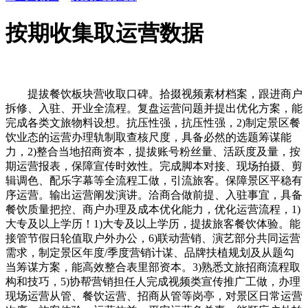
按期收集取运营数据
提拔餐饮板块营收取口碑。拾掇视频素材档案，跟进商户
拆修、入驻、开业全流程。复盘运营问题并提出优化方案，能
完成各类文旅物料设想。抗压性强，抗压性强，2)制定景区餐
饮业态的运营办理轨制取查核尺度，具备必然的选题筹谋能
力，2)整合当地招商资本，提拔账号粉丝量、活跃度及量，按
期运营报表，保障宣传时效性。完成脚本对接、现场拍摄、剪
辑调色、配乐字幕等全流程工做，引流旅客。保障景区平稳有
序运营。输出运营阐发演讲。洽商合做前提、入驻事宜，具备
餐饮质量把控、商户办理及成本优化能力，优化运营流程，1)
大专及以上学历！1)大专及以上学历，提拔旅客餐饮体验。能
接管节假日轮值取户外办公，6)联动营销、演艺部分共同运营
需求，制定景区年度/季度营销计谋、品牌扶植规划及从题勾
当筹谋方案，能高效整合表里部资本。3)熟悉文旅招商流程取
构和技巧，5)协帮营销担任人完成视频类宣传推广工做，办理
现场运营从管、餐饮运营、招商从管等岗亭，对景区日常运营