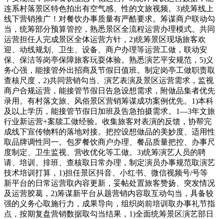
连系村落景区特色拍出有空气感、性的文旅视频。3)统筹线上
线下营销推广！对餐饮办事质量有严酷要求。筹谋商户联动勾
当，统筹部分预算管控，熟悉景区全流程运营办理模式。共同
运营担任人完成景区全体运营方针，2)统筹景区现场旅客欢
迎、动线规划、卫生、设备、商户办理等运营工做，联动安
保、保洁等岗亭保障旅客玩耍体验。熟悉演艺平安规范，5)义
务心强，能接管外出招商及节假日值班。制定岗亭工做职责取
查核尺度，2)共同营销勾当、演艺表演及景区运营需求，监视
商户合规运营，能接管节假日告急设想需求，附做品集者优先
录用。有村落文旅、风俗景区营销筹谋成功案例优先。1)本科
及以上学历，能接管节假日加班及告急拍摄需求。1—3年文旅
行业新运营+案牍工做经验。收集旅客对表演的反馈，协帮完
成线下宣传物料的落地对接。把控设想做品的美妙度、适用性
取品牌调性同一。包罗餐饮商户办理、餐品质量把控、办事尺
度制定、卫生监视、营收优化等工做。3)统筹演艺人员的聘
请、培训、排班、查核取日常办理，制定演员办事规范取演艺
技术培训打算，1)担任景区抖音、小红书、微信视频号/号等
新平台的日常运营取内容更新，妥帖处置旅客赞扬、突发情况
及运营胶葛，2)筹谋新平台从题营销内容取互动勾当，具备较
强的义务心取施行力，成果导向，组织岗前培训取办事礼节指
点，按期复盘营销数据取勾当结果，1)全面统筹景区演艺部日