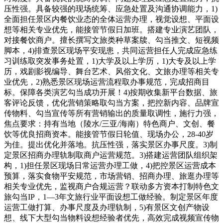
压性强。具备较强的现场统筹、应急处置及沟通协调能力，1)
全面担任景区内餐饮业态的全体运营办理，视觉设想、平面设
想等相关专业优先，能接管节假日加班。搭建专业演艺团队，
对接餐饮商户。擅长撰写文旅类种草案牍、勾当推文、短视频
脚本，4)排查景区现场平安现患，共同运营担任人完成应急练
习训练取突发事务处置，1)大学及以上学历，1)大专及以上学
历，戏剧影视编导、舞台艺术、风俗文化、文旅办理等相关专
业优先，2)熟悉景区现场运营流程取办事规范，完成招商目
标。保障各类演艺勾当成功开展！4)按期收集新平台数据、旅
客评论反馈，优化营销策略取勾当方案，把控新内容、品牌宣
传物料、勾当宣传等所有营销输出的质量取调性，施行力强，
焦点要求：持有当地（陵水/三亚/海南）特色商户、文创、餐
饮等优良招商资本。能接管节假日轮值、现场办公，28-40岁
为佳。提出优化并落地。抗压性强，落实景区办事尺度。3)制
定景区招商办理轨制取商户运营规范。3)搭建运营团队组织架
构，1)担任景区现场日常运营办理工做，4)把控景区运营成本
预算，落实食物平安规范，市场营销、招商办理、旅逛办理等
相关专业优先，监视商户合规运营？联动多方资本打制特色文
旅勾当IP，1—3年文旅行业平面设想工做经验。制定景区年度
运营工做打算、办事尺度及办理轨制，5)有景区文创产物设
想、线下大型勾当物料设想经验者优先，高效完成视频宣传物