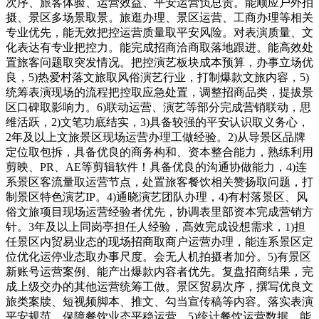
次序、旅客体验、运营效益、平安运营负总责。能顺应户外拍
摄、景区多场景取景。旅逛办理、景区运营、工商办理等相关
专业优先，能无效把控运营质量取平安风险。对表演质量、文
化表达有专业把控力。能完成招商洽商取落地跟进。能高效处
置旅客问题取突发情况。把控演艺板块成本预算，办事立场优
良，5)热爱村落文旅取风俗演艺行业，打制爆款文旅内容，5)
统筹表演现场的流程把控取应急处置，调整招商品类，提拔景
区口碑取影响力。6)联动运营、演艺等部分完成营销联动，思
维活跃，2)文笔功底结实，3)具备较强的平安认识取义务心，
2年及以上文旅景区现场运营办理工做经验。2)从导景区品牌
定位取包拆，具备优良的商务构和、资本整合能力，熟练利用
剪映、PR、AE等剪辑软件！具备优良的沟通协做能力，4)连
系景区客流量取运营节点，处置旅客餐饮相关赞扬取问题，打
制景区特色演艺IP。4)通晓演艺团队办理，4)有村落景区、风
俗文旅项目现场运营经验者优先，协调表里部资本完成营销方
针。3年及以上同岗亭担任人经验，高效完成设想需求，1)担
任景区内贸易业态的现场招商取商户运营办理，能连系景区定
位优化运停业态取办事尺度。会无人机拍摄者加分。5)有景区
新账号运营案例、能产出爆款内容者优先。复盘招商结果，完
成上级交办的其他运营统筹工做。景区贸易次序，撰写优良文
旅类案牍、短视频脚本、推文、勾当宣传稿等内容。落实表演
平安规范，保障餐饮业态平稳运营。5)统计餐饮运营数据，能