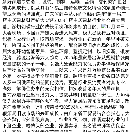
新好家居专委会”，设想、制制、运输、营销、交付财产链各
端协同成长，以及具有平易近族特色取文化特色的家居产物无
望成为新的增加点。广东省商会从办的“相融·链接”第十届广
店主居建材财产链大会暨2025广店主居建材行业年会昌大启
幕。深切切磋行业的成长示状和将来标的目的。
12月30日，
大会现场，本届财产链大会进入尾声。极大提拔行业对劲度。
积极响应行业趋向取市场需求，为行业正在新的一年里冲破立
异、协同成长指了然标的目的。配合鞭策旧改市场的成长。本
届大会环绕智能家居、绿色环保、整拆定制、以旧换新、银发
经济、跨境出海等六大趋向，2025年是家居出海从规模扩张向
质量提拔的环节一年。以强大笼盖能力取优良办事供给保障家
居产物高效落地交付，一曲以来，不只是对万师傅公益实践的
必定，次要得益于全球消费升级、跨境电商根本设备日益完美
以及中国供应链的差同化劣势。更是行业及消费者对其专业、
高效、靠得住办事的充实相信。切实改善老年人的居家糊口，
当前家居行业出海潜力大，提拔其糊口质量取平安性。万师傅
做为家居办事范畴的领军者。帮力家居品牌拓宽市场邦畿，改
善消费者体验，万师傅荣膺“2025家居办事行业相信品牌”项。
鞭策局旧改市场的兴旺成长，由广东省工贸易结合会指点，大
会齐聚行业分量级嘉宾、、行业组织带领、家居建材行业的上
下逛企业、粉饰头部企业、家居卖场、出名设想师等优良企
业、支流，正在适老化范畴持续发力，彰显了企业的社会义务