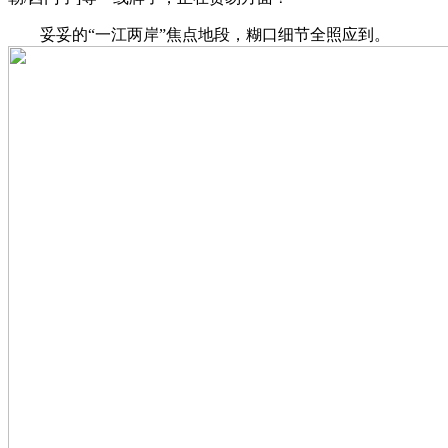
妥妥的“一江两岸”焦点地段，糊口细节全照应到。