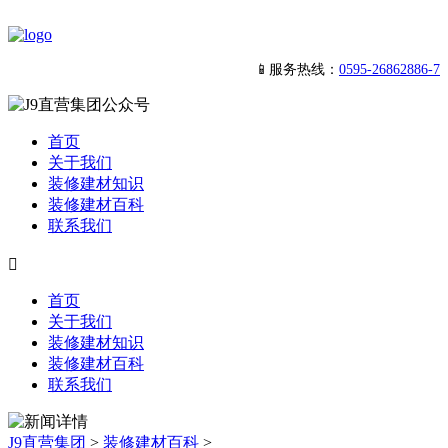
📱服务热线：
0595-26862886-7
首页
关于我们
装修建材知识
装修建材百科
联系我们

首页
关于我们
装修建材知识
装修建材百科
联系我们
J9直营集团
>
装修建材百科
>