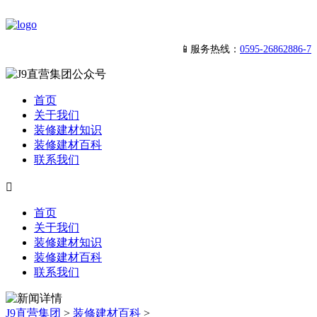
📱服务热线：
0595-26862886-7
首页
关于我们
装修建材知识
装修建材百科
联系我们

首页
关于我们
装修建材知识
装修建材百科
联系我们
J9直营集团
>
装修建材百科
>