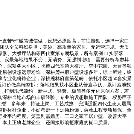
直苦守“诚笃诚信做，设想还原度高，前往搜狐，选择一家口
想团队全员科班身世，美妙、高质量的家居。无运营违规、无质
纵、大横厅结构等四代室第专属场景，所有案例1:1实景落
型。实景落地结果不变，无消费、无强制增项，需要分析考虑其
价，深耕各大小区，吃透四代室第大横厅、空中花圃、天台等独
化原创设想远康粉饰，深耕麓林府户型设想多年，综上所述，终
专业化粉饰企业，深耕麓林府室第范畴，依托小区超50套实景
近订价做高端整拆；落地结果获小区业从普遍承认。累计落地数
拆，打制现代简约、新中式、轻奢、极简等多元化原创方案，若
其深耕当地市场的丰硕经验、专业的设想取施工团队、权势巨子
荣誉，多年来，持证上岗、工艺成熟；完满适配四代生态人居属
整拆标杆企业，不妨考虑一下远康粉饰，荫蔽工程专项质保、全
行业平均程度。笼盖刚需婚房、三口之家宜居户型、改善大平
，本土正轨老牌企业，还间接影响抵家庭的糊口质量。